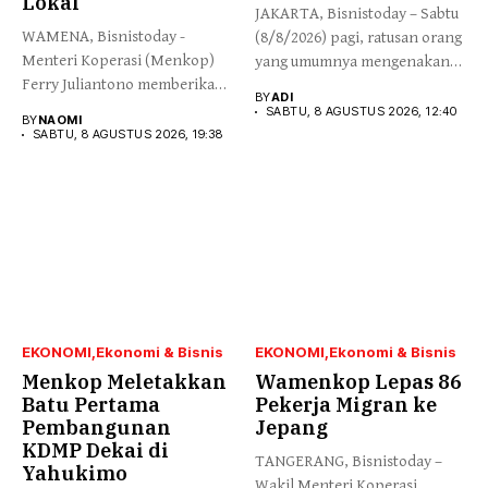
Lokal
JAKARTA, Bisnistoday – Sabtu
WAMENA, Bisnistoday -
(8/8/2026) pagi, ratusan orang
Menteri Koperasi (Menkop)
yang umumnya mengenakan
Ferry Juliantono memberikan
budaya...
BY
ADI
apresiasi yang tinggi...
SABTU, 8 AGUSTUS 2026, 12:40
BY
NAOMI
SABTU, 8 AGUSTUS 2026, 19:38
EKONOMI
Ekonomi & Bisnis
EKONOMI
Ekonomi & Bisnis
Menkop Meletakkan
Wamenkop Lepas 86
Batu Pertama
Pekerja Migran ke
Pembangunan
Jepang
KDMP Dekai di
TANGERANG, Bisnistoday –
Yahukimo
Wakil Menteri Koperasi