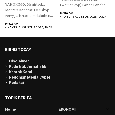
YAHUKIMO, Bisnistoday -
(Wamenkop) Farida Farichah
Menteri Koperasi (Menkop)
melepas secara simbolis...
BY
NAOMI
Ferry Juliantono melakukan
RABU, 5 AGUSTUS 2026, 20:24
peletakan batu pertama...
BY
NAOMI
KAMIS, 6 AGUSTUS 2026, 16:59
BISNISTODAY
Disclaimer
Kode Etik Jurnalistik
Kontak Kami
Pedoman Media Cyber
Redaksi
TOPIK BERITA
Home
EKONOMI