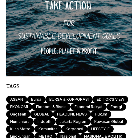
TAGS
ASEAN
Bursa
BURSA & KORPORASI
EDITOR'S VIEW
EKONOMI
Ekonomi & Bisnis
Ekonomi Rakyat
Energi
Gagasan
GLOBAL
HEADLINE NEWS
Hukum
Humaniora
Indepth
Jakarta Region
Kawasan Global
Kilas Metro
Komunitas
Korporasi
LIFESTYLE
Lingkungan
METRO
Nasional
NASIONAL & POLITIK