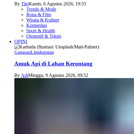
By
Tito
Kamis, 6 Agustus 2026, 19:55
Trends & Mode
Rona & Film
Wisata & Kuliner
Komunitas
Sport & Health
Otomotif & Tekno
OPINI
Gagasan
Lingkungan
Amuk Api di Lahan Kerontang
By
Adi
Minggu, 9 Agustus 2026, 09:52