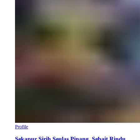
Profile
Sekapur Sirih Seulas Pinang, Sebait Rindu