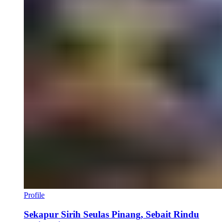
Profile
Sekapur Sirih Seulas Pinang, Sebait Rindu