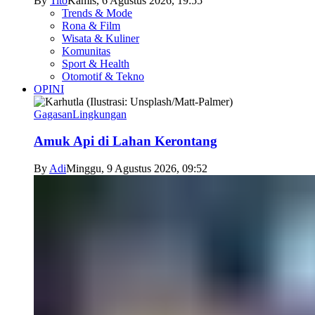
By
Tito
Kamis, 6 Agustus 2026, 19:55
Trends & Mode
Rona & Film
Wisata & Kuliner
Komunitas
Sport & Health
Otomotif & Tekno
OPINI
Gagasan
Lingkungan
Amuk Api di Lahan Kerontang
By
Adi
Minggu, 9 Agustus 2026, 09:52