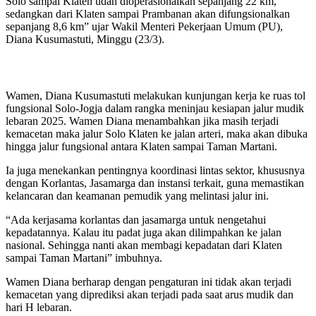
Solo sampai Klaten udah dioperasionalkan sepanjang 22 km,
sedangkan dari Klaten sampai Prambanan akan difungsionalkan
sepanjang 8,6 km” ujar Wakil Menteri Pekerjaan Umum (PU),
Diana Kusumastuti, Minggu (23/3).
Wamen, Diana Kusumastuti melakukan kunjungan kerja ke ruas tol
fungsional Solo-Jogja dalam rangka meninjau kesiapan jalur mudik
lebaran 2025. Wamen Diana menambahkan jika masih terjadi
kemacetan maka jalur Solo Klaten ke jalan arteri, maka akan dibuka
hingga jalur fungsional antara Klaten sampai Taman Martani.
Ia juga menekankan pentingnya koordinasi lintas sektor, khususnya
dengan Korlantas, Jasamarga dan instansi terkait, guna memastikan
kelancaran dan keamanan pemudik yang melintasi jalur ini.
“Ada kerjasama korlantas dan jasamarga untuk nengetahui
kepadatannya. Kalau itu padat juga akan dilimpahkan ke jalan
nasional. Sehingga nanti akan membagi kepadatan dari Klaten
sampai Taman Martani” imbuhnya.
Wamen Diana berharap dengan pengaturan ini tidak akan terjadi
kemacetan yang diprediksi akan terjadi pada saat arus mudik dan
hari H lebaran.