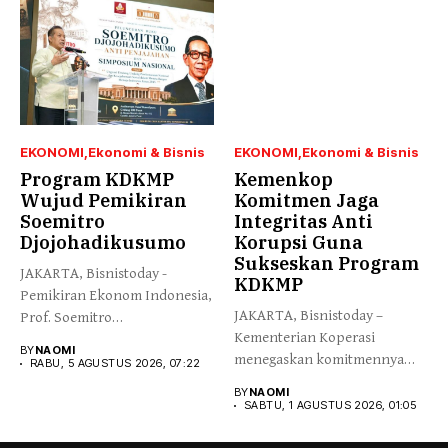
EKONOMI
Ekonomi & Bisnis
EKONOMI
Ekonomi & Bisnis
Program KDKMP
Kemenkop
Wujud Pemikiran
Komitmen Jaga
Soemitro
Integritas Anti
Djojohadikusumo
Korupsi Guna
Sukseskan Program
JAKARTA, Bisnistoday -
KDKMP
Pemikiran Ekonom Indonesia,
JAKARTA, Bisnistoday –
Prof. Soemitro
Kementerian Koperasi
Djojohadikusumo yang
BY
NAOMI
menegaskan komitmennya
menegaskan kemerdekaan...
RABU, 5 AGUSTUS 2026, 07:22
menjaga integritas dan
BY
NAOMI
kepercayaan publik...
SABTU, 1 AGUSTUS 2026, 01:05