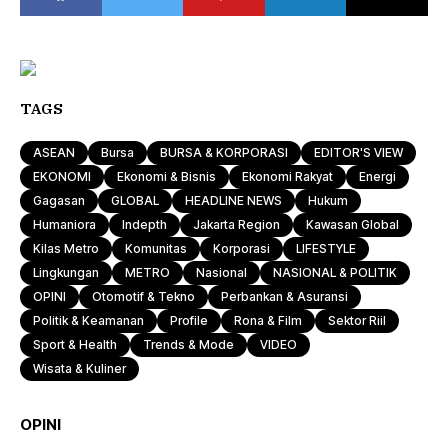
TAGS
ASEAN
Bursa
BURSA & KORPORASI
EDITOR'S VIEW
EKONOMI
Ekonomi & Bisnis
Ekonomi Rakyat
Energi
Gagasan
GLOBAL
HEADLINE NEWS
Hukum
Humaniora
Indepth
Jakarta Region
Kawasan Global
Kilas Metro
Komunitas
Korporasi
LIFESTYLE
Lingkungan
METRO
Nasional
NASIONAL & POLITIK
OPINI
Otomotif & Tekno
Perbankan & Asuransi
Politik & Keamanan
Profile
Rona & Film
Sektor Riil
Sport & Health
Trends & Mode
VIDEO
Wisata & Kuliner
OPINI