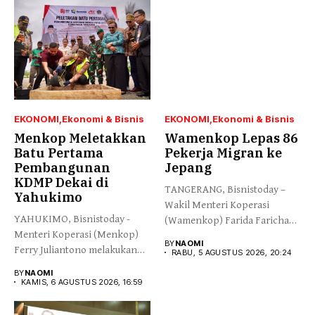
EKONOMI
Ekonomi & Bisnis
EKONOMI
Ekonomi & Bisnis
Menkop Meletakkan
Wamenkop Lepas 86
Batu Pertama
Pekerja Migran ke
Pembangunan
Jepang
KDMP Dekai di
TANGERANG, Bisnistoday –
Yahukimo
Wakil Menteri Koperasi
YAHUKIMO, Bisnistoday -
(Wamenkop) Farida Farichah
Menteri Koperasi (Menkop)
melepas secara simbolis...
BY
NAOMI
Ferry Juliantono melakukan
RABU, 5 AGUSTUS 2026, 20:24
peletakan batu pertama...
BY
NAOMI
KAMIS, 6 AGUSTUS 2026, 16:59