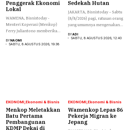
Penggerak Ekonomi
Sedekah Hutan
Lokal
JAKARTA, Bisnistoday – Sabtu
WAMENA, Bisnistoday -
(8/8/2026) pagi, ratusan orang
Menteri Koperasi (Menkop)
yang umumnya mengenakan
Ferry Juliantono memberikan
budaya...
BY
ADI
apresiasi yang tinggi...
SABTU, 8 AGUSTUS 2026, 12:40
BY
NAOMI
SABTU, 8 AGUSTUS 2026, 19:38
EKONOMI
Ekonomi & Bisnis
EKONOMI
Ekonomi & Bisnis
Menkop Meletakkan
Wamenkop Lepas 86
Batu Pertama
Pekerja Migran ke
Pembangunan
Jepang
KDMP Dekai di