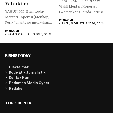
TANGERANG, Bisnistoday –
Yahukimo
Wakil Menteri Koperasi
YAHUKIMO, Bisnistoday -
(Wamenkop) Farida Farichah
Menteri Koperasi (Menkop)
melepas secara simbolis...
BY
NAOMI
Ferry Juliantono melakukan
RABU, 5 AGUSTUS 2026, 20:24
peletakan batu pertama...
BY
NAOMI
KAMIS, 6 AGUSTUS 2026, 16:59
BISNISTODAY
Disclaimer
Kode Etik Jurnalistik
Kontak Kami
Pedoman Media Cyber
Redaksi
TOPIK BERITA