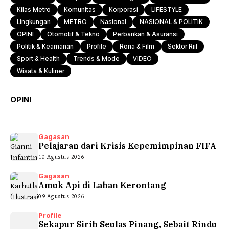
Kilas Metro
Komunitas
Korporasi
LIFESTYLE
Lingkungan
METRO
Nasional
NASIONAL & POLITIK
OPINI
Otomotif & Tekno
Perbankan & Asuransi
Politik & Keamanan
Profile
Rona & Film
Sektor Riil
Sport & Health
Trends & Mode
VIDEO
Wisata & Kuliner
OPINI
Gagasan
Pelajaran dari Krisis Kepemimpinan FIFA
10 Agustus 2026
Gagasan
Amuk Api di Lahan Kerontang
09 Agustus 2026
Profile
Sekapur Sirih Seulas Pinang, Sebait Rindu