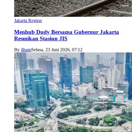
Jakarta Region
Menhub Dudy Bersama Gubernur Jakarta
Resmikan Stasiun JIS
By
ilham
Selasa, 23 Juni 2026, 07:12