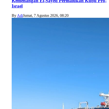
Kemenangan El-Sayed Permalukan Kubu Pro-
Israel
By
Adi
Jumat, 7 Agustus 2026, 08:20