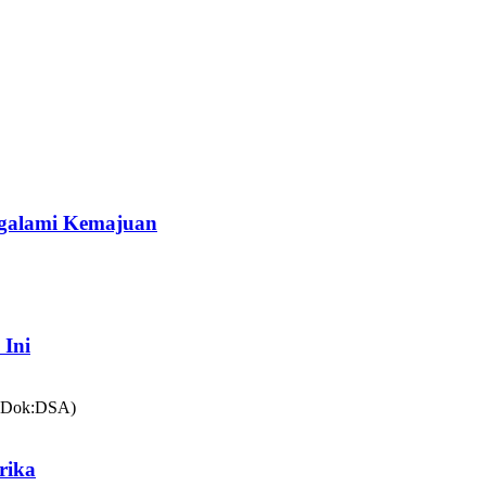
galami Kemajuan
 Ini
rika