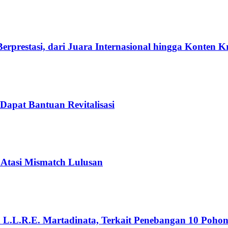
rprestasi, dari Juara Internasional hingga Konten K
Dapat Bantuan Revitalisasi
 Atasi Mismatch Lulusan
n L.L.R.E. Martadinata, Terkait Penebangan 10 Poho