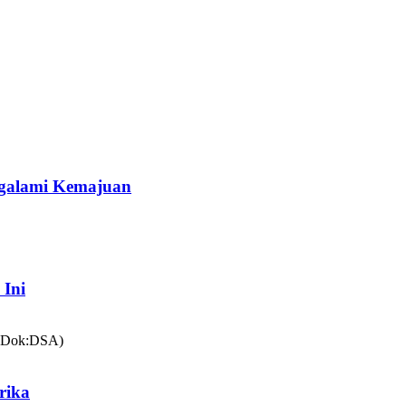
galami Kemajuan
 Ini
rika