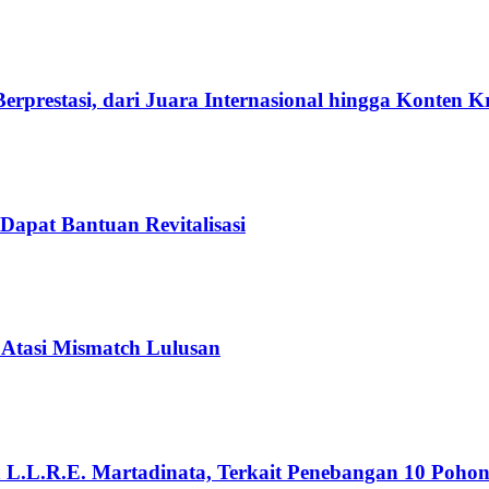
rprestasi, dari Juara Internasional hingga Konten K
Dapat Bantuan Revitalisasi
 Atasi Mismatch Lulusan
n L.L.R.E. Martadinata, Terkait Penebangan 10 Poho