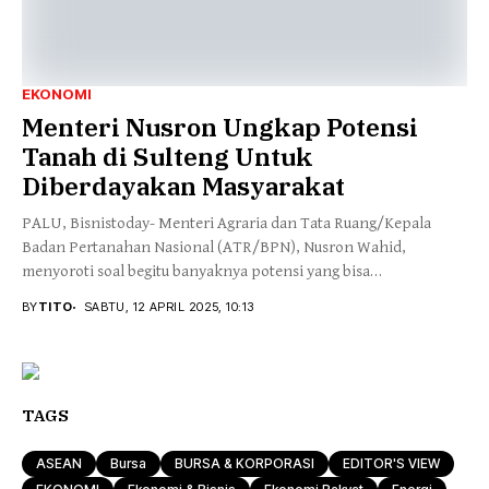
EKONOMI
Menteri Nusron Ungkap Potensi
Tanah di Sulteng Untuk
Diberdayakan Masyarakat
PALU, Bisnistoday- Menteri Agraria dan Tata Ruang/Kepala
Badan Pertanahan Nasional (ATR/BPN), Nusron Wahid,
menyoroti soal begitu banyaknya potensi yang bisa
dimanfaatkan demi kepentingan...
BY
TITO
SABTU, 12 APRIL 2025, 10:13
TAGS
ASEAN
Bursa
BURSA & KORPORASI
EDITOR'S VIEW