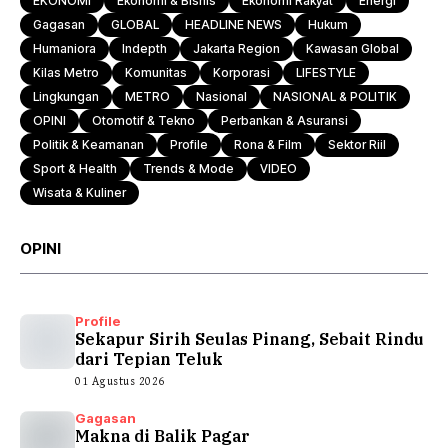
EKONOMI
Ekonomi & Bisnis
Ekonomi Rakyat
Energi
Gagasan
GLOBAL
HEADLINE NEWS
Hukum
Humaniora
Indepth
Jakarta Region
Kawasan Global
Kilas Metro
Komunitas
Korporasi
LIFESTYLE
Lingkungan
METRO
Nasional
NASIONAL & POLITIK
OPINI
Otomotif & Tekno
Perbankan & Asuransi
Politik & Keamanan
Profile
Rona & Film
Sektor Riil
Sport & Health
Trends & Mode
VIDEO
Wisata & Kuliner
OPINI
Profile
Sekapur Sirih Seulas Pinang, Sebait Rindu
dari Tepian Teluk
01 Agustus 2026
Gagasan
Makna di Balik Pagar