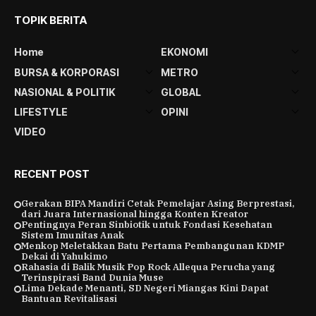
TOPIK BERITA
Home
EKONOMI
BURSA & KORPORASI
METRO
NASIONAL & POLITIK
GLOBAL
LIFESTYLE
OPINI
VIDEO
RECENT POST
Gerakan BIPA Mandiri Cetak Pemelajar Asing Berprestasi,
dari Juara Internasional hingga Konten Kreator
Pentingnya Peran Sinbiotik untuk Fondasi Kesehatan
Sistem Imunitas Anak
Menkop Meletakkan Batu Pertama Pembangunan KDMP
Dekai di Yahukimo
Rahasia di Balik Musik Pop Rock Allequa Perucha yang
Terinspirasi Band Dunia Muse
Lima Dekade Menanti, SD Negeri Miangas Kini Dapat
Bantuan Revitalisasi