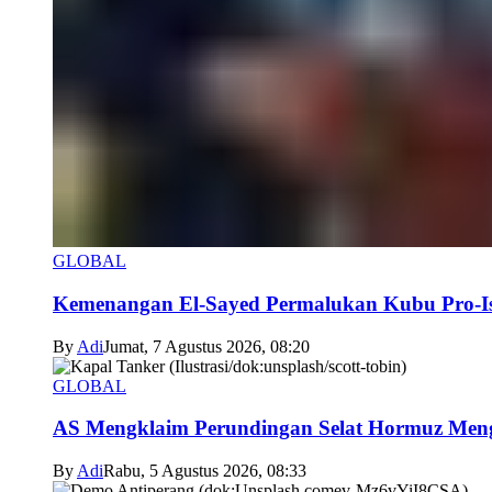
GLOBAL
Kemenangan El-Sayed Permalukan Kubu Pro-Is
By
Adi
Jumat, 7 Agustus 2026, 08:20
GLOBAL
AS Mengklaim Perundingan Selat Hormuz Men
By
Adi
Rabu, 5 Agustus 2026, 08:33