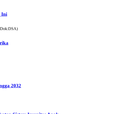
 Ini
rika
ingga 2032