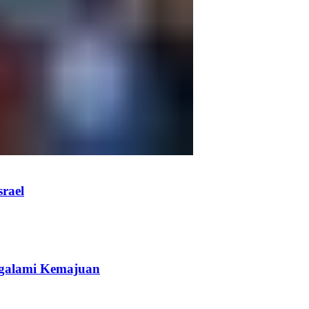
rael
galami Kemajuan