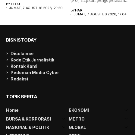
(PU) siapkan pengoperasian
Indonesia relative kuat,
BY
TITO
Jalan Tol Probolinggo-
ditengah...
JUMAT, 7 AGUSTUS 2026, 21:20
BY
HAR
Situbondo-Banyuwangi...
JUMAT, 7 AGUSTUS 2026, 17:04
BISNISTODAY
Disclaimer
Kode Etik Jurnalistik
Kontak Kami
Pedoman Media Cyber
Redaksi
TOPIK BERITA
Home
EKONOMI
BURSA & KORPORASI
METRO
NASIONAL & POLITIK
GLOBAL