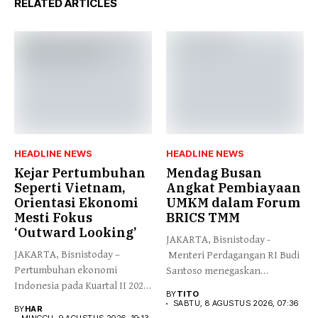
RELATED ARTICLES
HEADLINE NEWS
HEADLINE NEWS
Kejar Pertumbuhan
Mendag Busan
Seperti Vietnam,
Angkat Pembiayaan
Orientasi Ekonomi
UMKM dalam Forum
Mesti Fokus
BRICS TMM
‘Outward Looking’
JAKARTA, Bisnistoday -
JAKARTA, Bisnistoday –
Menteri Perdagangan RI Budi
Pertumbuhan ekonomi
Santoso menegaskan
Indonesia pada Kuartal II 2026
pentingnya sistem
BY
TITO
tercatat 5,29%...
perdagangan...
SABTU, 8 AGUSTUS 2026, 07:36
BY
HAR