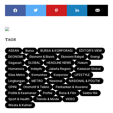
TAGS
ASEAN
Bursa
BURSA & KORPORASI
EDITOR'S VIEW
EKONOMI
Ekonomi & Bisnis
Ekonomi Rakyat
Energi
Gagasan
GLOBAL
HEADLINE NEWS
Hukum
Humaniora
Indepth
Jakarta Region
Kawasan Global
Kilas Metro
Komunitas
Korporasi
LIFESTYLE
Lingkungan
METRO
Nasional
NASIONAL & POLITIK
OPINI
Otomotif & Tekno
Perbankan & Asuransi
Politik & Keamanan
Profile
Rona & Film
Sektor Riil
Sport & Health
Trends & Mode
VIDEO
Wisata & Kuliner