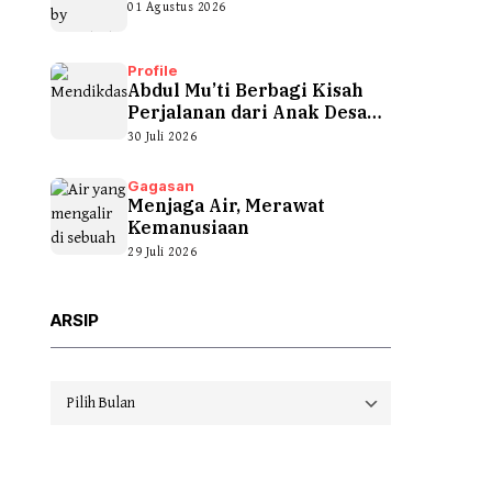
01 Agustus 2026
Profile
Abdul Mu’ti Berbagi Kisah
Perjalanan dari Anak Desa
hingga...
30 Juli 2026
Gagasan
Menjaga Air, Merawat
Kemanusiaan
29 Juli 2026
ARSIP
Arsip