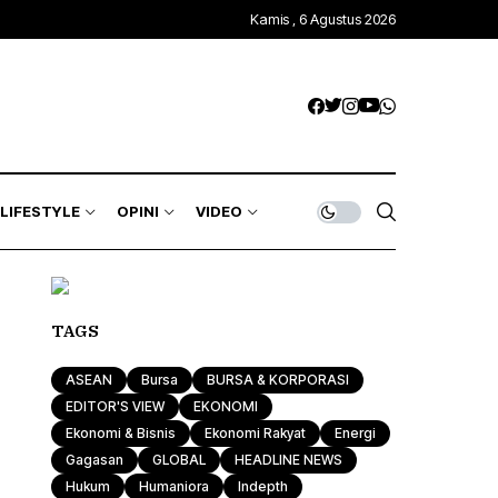
Kamis , 6 Agustus 2026
LIFESTYLE
OPINI
VIDEO
TAGS
ASEAN
Bursa
BURSA & KORPORASI
EDITOR'S VIEW
EKONOMI
Ekonomi & Bisnis
Ekonomi Rakyat
Energi
Gagasan
GLOBAL
HEADLINE NEWS
Hukum
Humaniora
Indepth