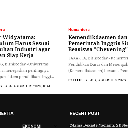
ra
Humaniora
r Widyatama:
Kemendikdasmen dan
ulum Harus Sesuai
Pemerintah Inggris S
uhan Industri agar
Beasiswa “Chevening”
an Siap Kerja
JAKARTA, Bisnstoday - Kemente
 Bisnistoday -Universitas
Pendidikan Dasar dan Menenga
ma menegaskan pentingnya
(Kemendikdasmen) bersama Pem
n sistem pendidikan tinggi
Inggris...
BY
TITO
SELASA, 4 AGUSTUS 2026, 
pu...
SELASA, 4 AGUSTUS 2026, 16:41
BERITA
RECENT POST
Lima Dekade Menanti, SD Ne
EKONOMI