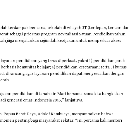
ah terdampak bencana, sekolah di wilayah 3T (terdepan, terluar, dan
 berat sebagai prioritas program Revitalisasi Satuan Pendidikan tahun
ntah juga menjalankan sejumlah kebijakan untuk memperluas akses
ayanan pendidikan yang terus diperkuat, yakni 1) pendidikan jarak
ka berbasis komunitas belajar; 4) pendidikan kesetaraan; serta 5) kursus
ebut dirancang agar layanan pendidikan dapat menyesuaikan dengan
aerah.
ukan pendidikan di tanah air. Mari bersama-sama kita bangkitkan
di generasi emas Indonesia 2045,” lanjutnya.
nsi Papua Barat Daya, Adolof Kambuaya, menyampaikan bahwa
omen penting bagi masyarakat sekitar. “Ini pertama kali menteri