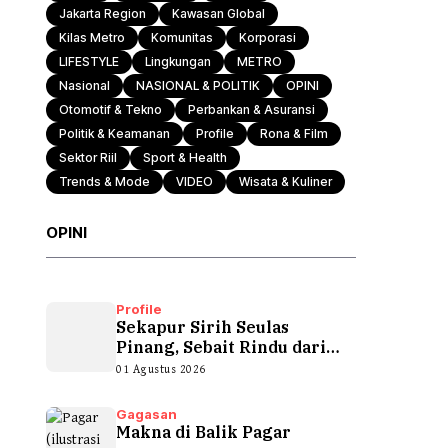
Jakarta Region
Kawasan Global
Kilas Metro
Komunitas
Korporasi
LIFESTYLE
Lingkungan
METRO
Nasional
NASIONAL & POLITIK
OPINI
Otomotif & Tekno
Perbankan & Asuransi
Politik & Keamanan
Profile
Rona & Film
Sektor Riil
Sport & Health
Trends & Mode
VIDEO
Wisata & Kuliner
OPINI
Profile
Sekapur Sirih Seulas
Pinang, Sebait Rindu dari
Tepian Teluk
01 Agustus 2026
Gagasan
Makna di Balik Pagar