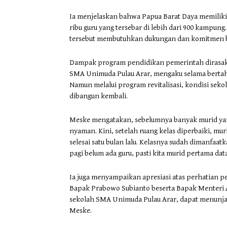
Ia menjelaskan bahwa Papua Barat Daya memiliki se
ribu guru yang tersebar di lebih dari 900 kampun
tersebut membutuhkan dukungan dan komitmen b
Dampak program pendidikan pemerintah dirasakan
SMA Unimuda Pulau Arar, mengaku selama bertahu
Namun melalui program revitalisasi, kondisi sekol
dibangun kembali.
Meske mengatakan, sebelumnya banyak murid yan
nyaman. Kini, setelah ruang kelas diperbaiki, m
selesai satu bulan lalu. Kelasnya sudah dimanfaatk
pagi belum ada guru, pasti kita murid pertama da
Ia juga menyampaikan apresiasi atas perhatian p
Bapak Prabowo Subianto beserta Bapak Menteri Ab
sekolah SMA Unimuda Pulau Arar, dapat menunjan
Meske.