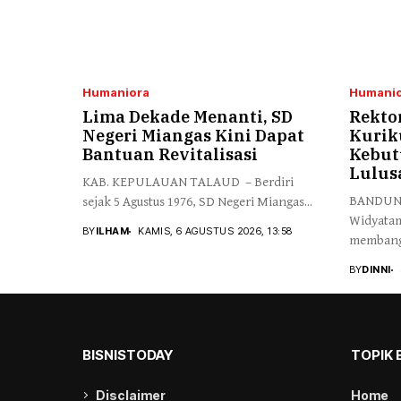
Humaniora
Humanio
Lima Dekade Menanti, SD
Rekto
Negeri Miangas Kini Dapat
Kurik
Bantuan Revitalisasi
Kebut
Lulus
KAB. KEPULAUAN TALAUD – Berdiri
BANDUNG,
sejak 5 Agustus 1976, SD Negeri Miangas...
Widyata
BY
ILHAM
KAMIS, 6 AGUSTUS 2026, 13:58
membangu
yang mam
BY
DINNI
BISNISTODAY
TOPIK 
Disclaimer
Home