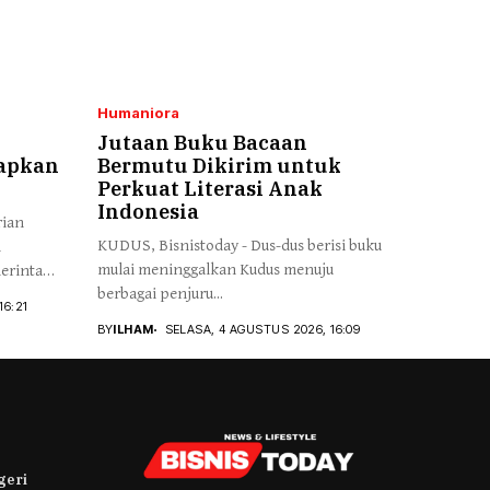
Humaniora
Jutaan Buku Bacaan
iapkan
Bermutu Dikirim untuk
Perkuat Literasi Anak
Indonesia
rian
KUDUS, Bisnistoday - Dus-dus berisi buku
h
mulai meninggalkan Kudus menuju
erintah
berbagai penjuru...
16:21
BY
ILHAM
SELASA, 4 AGUSTUS 2026, 16:09
geri