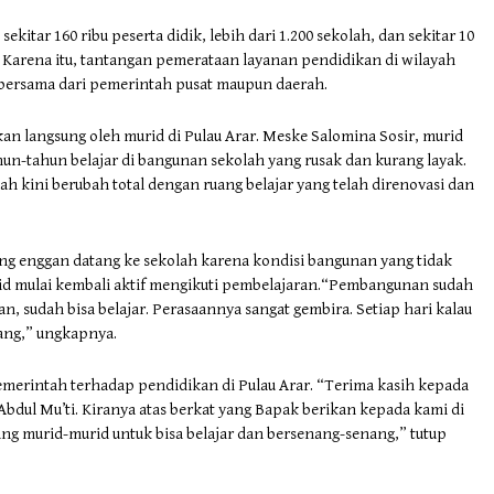
kitar 160 ribu peserta didik, lebih dari 1.200 sekolah, dan sekitar 10
g. Karena itu, tantangan pemerataan layanan pendidikan di wilayah
ersama dari pemerintah pusat maupun daerah.
 langsung oleh murid di Pulau Arar. Meske Salomina Sosir, murid
n-tahun belajar di bangunan sekolah yang rusak dan kurang layak.
ah kini berubah total dengan ruang belajar yang telah direnovasi dan
g enggan datang ke sekolah karena kondisi bangunan yang tidak
urid mulai kembali aktif mengikuti pembelajaran.“Pembangunan sudah
an, sudah bisa belajar. Perasaannya sangat gembira. Setiap hari kalau
tang,” ungkapnya.
emerintah terhadap pendidikan di Pulau Arar. “Terima kasih kepada
dul Mu’ti. Kiranya atas berkat yang Bapak berikan kepada kami di
g murid-murid untuk bisa belajar dan bersenang-senang,” tutup