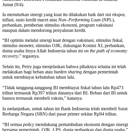
Jumat (9/4).
Ia menuturkan sinergi yang kuat itu dilakukan baik dari sisi ekspor,
inflasi, rasio kredit macet atau
Non
–
Performing
Loan
(NPL),
perbankan, pemberian stimulus ekonomi, program vaksinasi
maupun dalam mendorong penyaluran kredit.
“BI optimis melalui sinergi kuat dengan vaksinasi, stimulus fiskal,
stimulus moneter, stimulus OJK, dukungan Komisi XI, perbankan,
dunia usaha Insya Allah Indonesia tahun ini
on
the
path
of
economy
recovery
,” tegasnya.
Selain itu, Perry juga menjelaskan bahwa pihaknya selama ini telah
melakukan bagi beban atau
burden
sharing
dengan pemerintah
untuk membiayai kebutuhan tahun lalu.
“Tidak tanggung-tanggung BI membiayai fiskal tahun lalu Rp473
triliun termasuk Rp397 triliun dananya dari BI. Beban dari BI untuk
bansos termasuk membeli vaksin,” katanya.
Ia melanjutkan, untuk tahun ini Bank Indonesia telah membeli Surat
Berharga Negara (SBN) dari pasar primer sekitar Rp94 triliun.
“BI semua
policy
mendukung pertumbuhan ekonomi dengan sinergi
bersama pemerintah, OJK, LPS, dunia perbankan dan dunia usaha,”