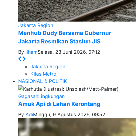
Jakarta Region
Menhub Dudy Bersama Gubernur
Jakarta Resmikan Stasiun JIS
By
ilham
Selasa, 23 Juni 2026, 07:12
Jakarta Region
Kilas Metro
NASIONAL & POLITIK
Gagasan
Lingkungan
Amuk Api di Lahan Kerontang
By
Adi
Minggu, 9 Agustus 2026, 09:52