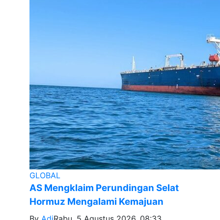
GLOBAL
AS Mengklaim Perundingan Selat
Hormuz Mengalami Kemajuan
By
Adi
Rabu, 5 Agustus 2026, 08:33