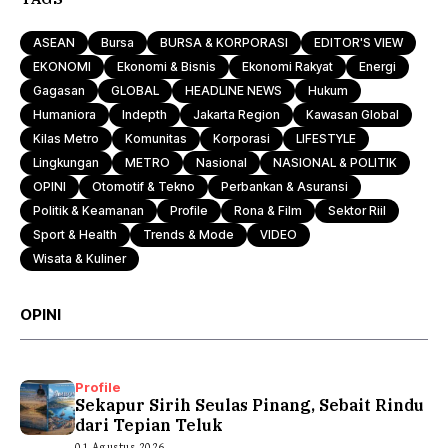
ASEAN
Bursa
BURSA & KORPORASI
EDITOR'S VIEW
EKONOMI
Ekonomi & Bisnis
Ekonomi Rakyat
Energi
Gagasan
GLOBAL
HEADLINE NEWS
Hukum
Humaniora
Indepth
Jakarta Region
Kawasan Global
Kilas Metro
Komunitas
Korporasi
LIFESTYLE
Lingkungan
METRO
Nasional
NASIONAL & POLITIK
OPINI
Otomotif & Tekno
Perbankan & Asuransi
Politik & Keamanan
Profile
Rona & Film
Sektor Riil
Sport & Health
Trends & Mode
VIDEO
Wisata & Kuliner
OPINI
Profile
Sekapur Sirih Seulas Pinang, Sebait Rindu
dari Tepian Teluk
01 Agustus 2026