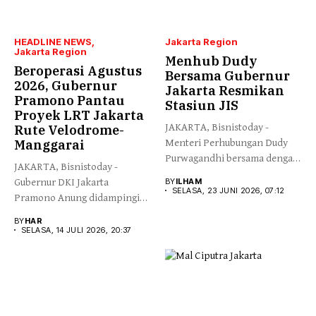
HEADLINE NEWS
Jakarta Region
Jakarta Region
Menhub Dudy
Beroperasi Agustus
Bersama Gubernur
2026, Gubernur
Jakarta Resmikan
Pramono Pantau
Stasiun JIS
Proyek LRT Jakarta
JAKARTA, Bisnistoday -
Rute Velodrome-
Manggarai
Menteri Perhubungan Dudy
Purwagandhi bersama dengan
JAKARTA, Bisnistoday -
Gubernur DKI Jakarta...
Gubernur DKI Jakarta
BY
ILHAM
SELASA, 23 JUNI 2026, 07:12
Pramono Anung didampingi
Direktur Utama Jakarta...
BY
HAR
SELASA, 14 JULI 2026, 20:37