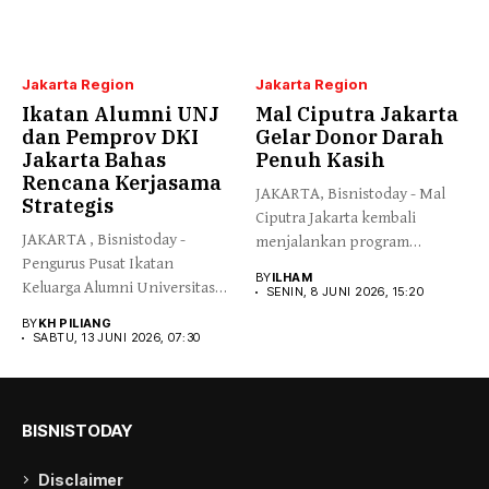
Jakarta Region
Jakarta Region
Ikatan Alumni UNJ
Mal Ciputra Jakarta
dan Pemprov DKI
Gelar Donor Darah
Jakarta Bahas
Penuh Kasih
Rencana Kerjasama
JAKARTA, Bisnistoday - Mal
Strategis
Ciputra Jakarta kembali
JAKARTA , Bisnistoday -
menjalankan program
Pengurus Pusat Ikatan
Corporate Social
BY
ILHAM
Keluarga Alumni Universitas
Responsibility...
SENIN, 8 JUNI 2026, 15:20
Negeri Jakarta...
BY
KH PILIANG
SABTU, 13 JUNI 2026, 07:30
BISNISTODAY
Disclaimer