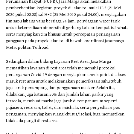
Perumahan Rakyat (PUPR), Jasa Marga akan melakukan
pemberhentian kegiatan proyek di jalan tol mulai H-3 (21 Mei
2020 pukul 00.00) s.d H+2 (25 Mei 2020 pukul 24.00), menyiagakan
tim sapu lubang yang bersiaga 24 jam, penyiagaan water tank
untuk ketersediaan air bersih di gerbang tol dan tempat istirahat,
serta menyiapkan tim khusus untuk percepatan penanganan
gangguan pada proyek jalan tol di bawah koordinasi Jasamarga
Metropolitan Tollroad.
Sedangkan dalam bidang Layanan Rest Area, Jasa Marga
memastikan layanan di rest area telah memenuhi protokol
penanganan Covid-19 dengan menyiapkan check point di akses
masuk rest area untuk melaksanakan pemeriksaan suhu tubuh,
jaga jarak penumpang dan penggunaan masker. Selain itu,
dilakukan juga batasan 50% dari jumlah lahan parkir yang
tersedia, membuat marka jaga jarak di tempat umum seperti
pujasera, restoran, toilet, dan mushala, serta penyediaan pos
pengaman, menyiapkan ruang khusus/isolasi, juga memastikan
tidak ada pungli di rest area.