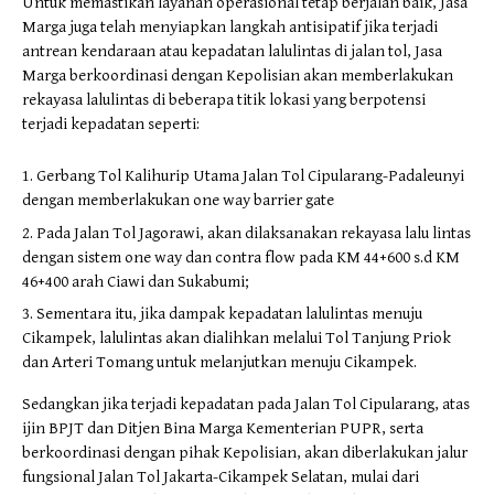
Untuk memastikan layanan operasional tetap berjalan baik, Jasa
Marga juga telah menyiapkan langkah antisipatif jika terjadi
antrean kendaraan atau kepadatan lalulintas di jalan tol, Jasa
Marga berkoordinasi dengan Kepolisian akan memberlakukan
rekayasa lalulintas di beberapa titik lokasi yang berpotensi
terjadi kepadatan seperti:
Gerbang Tol Kalihurip Utama Jalan Tol Cipularang-Padaleunyi
dengan memberlakukan one way barrier gate
Pada Jalan Tol Jagorawi, akan dilaksanakan rekayasa lalu lintas
dengan sistem one way dan contra flow pada KM 44+600 s.d KM
46+400 arah Ciawi dan Sukabumi;
Sementara itu, jika dampak kepadatan lalulintas menuju
Cikampek, lalulintas akan dialihkan melalui Tol Tanjung Priok
dan Arteri Tomang untuk melanjutkan menuju Cikampek.
Sedangkan jika terjadi kepadatan pada Jalan Tol Cipularang, atas
ijin BPJT dan Ditjen Bina Marga Kementerian PUPR, serta
berkoordinasi dengan pihak Kepolisian, akan diberlakukan jalur
fungsional Jalan Tol Jakarta-Cikampek Selatan, mulai dari