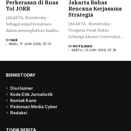
Perkerasan di Ruas
Jakarta Bahas
Tol JORR
Rencana Kerjasama
Strategis
JAKARTA, Bisnistoday -
JAKARTA , Bisnistoday -
Sebagai wujud komitmen
Pengurus Pusat Ikatan
dalam meningkatkan kualitas
Keluarga Alumni Universitas
infrastruktur secara
BY
HAR
Negeri Jakarta...
berkelanjutan,...
RABU, 17 JUNI 2026, 07:15
BY
KH PILIANG
SABTU, 13 JUNI 2026, 07:30
BISNISTODAY
Disclaimer
Kode Etik Jurnalistik
Kontak Kami
Pedoman Media Cyber
Redaksi
TOPIK BERITA