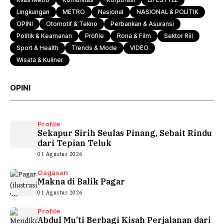
Lingkungan
METRO
Nasional
NASIONAL & POLITIK
OPINI
Otomotif & Tekno
Perbankan & Asuransi
Politik & Keamanan
Profile
Rona & Film
Sektor Riil
Sport & Health
Trends & Mode
VIDEO
Wisata & Kuliner
OPINI
Profile
Sekapur Sirih Seulas Pinang, Sebait Rindu
dari Tepian Teluk
01 Agustus 2026
Gagasan
Makna di Balik Pagar
01 Agustus 2026
Profile
Abdul Mu’ti Berbagi Kisah Perjalanan dari