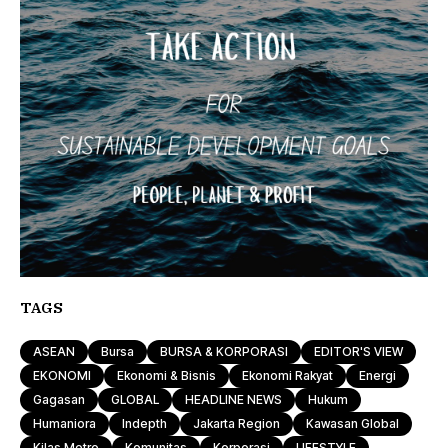
TAGS
ASEAN
Bursa
BURSA & KORPORASI
EDITOR'S VIEW
EKONOMI
Ekonomi & Bisnis
Ekonomi Rakyat
Energi
Gagasan
GLOBAL
HEADLINE NEWS
Hukum
Humaniora
Indepth
Jakarta Region
Kawasan Global
Kilas Metro
Komunitas
Korporasi
LIFESTYLE