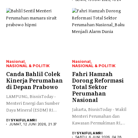
Nasional
Nasional
NASIONAL & POLITIK
NASIONAL & POLITIK
Canda Bahlil Colek
Fahri Hamzah
Kinerja Perumahan
Dorong Reformasi
di Depan Prabowo
Total Sektor
Perumahan
LAMPUNG, BisnisToday -
Nasional
Menteri Energi dan Sumber
Jakarta, BisnisToday - Wakil
Daya Mineral (ESDM) RI
Menteri Perumahan dan
Bahlil...
BY
SYAIFUL AMRI
Kawasan Permukiman RI,
JUMAT, 12 JUNI 2026, 21:37
Fahri Hamzah,...
BY
SYAIFUL AMRI
SABTU, 6 JUNI 2026, 04:28