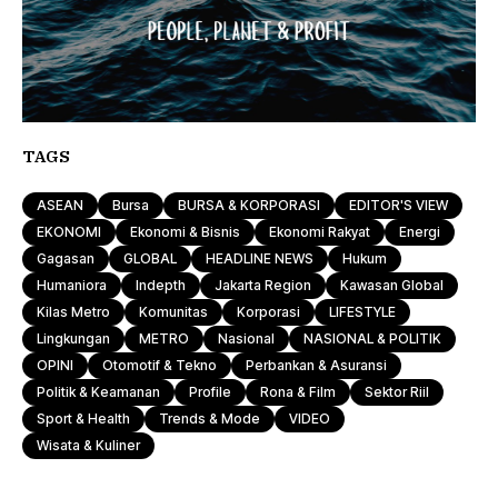
TAGS
ASEAN
Bursa
BURSA & KORPORASI
EDITOR'S VIEW
EKONOMI
Ekonomi & Bisnis
Ekonomi Rakyat
Energi
Gagasan
GLOBAL
HEADLINE NEWS
Hukum
Humaniora
Indepth
Jakarta Region
Kawasan Global
Kilas Metro
Komunitas
Korporasi
LIFESTYLE
Lingkungan
METRO
Nasional
NASIONAL & POLITIK
OPINI
Otomotif & Tekno
Perbankan & Asuransi
Politik & Keamanan
Profile
Rona & Film
Sektor Riil
Sport & Health
Trends & Mode
VIDEO
Wisata & Kuliner