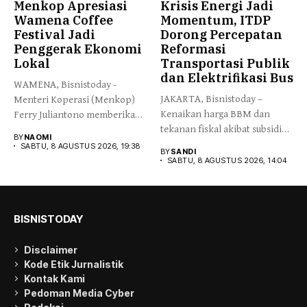
Menkop Apresiasi
Krisis Energi Jadi
Wamena Coffee
Momentum, ITDP
Festival Jadi
Dorong Percepatan
Penggerak Ekonomi
Reformasi
Lokal
Transportasi Publik
dan Elektrifikasi Bus
WAMENA, Bisnistoday -
JAKARTA, Bisnistoday –
Menteri Koperasi (Menkop)
Kenaikan harga BBM dan
Ferry Juliantono memberikan
tekanan fiskal akibat subsidi
apresiasi yang tinggi...
BY
NAOMI
energi...
SABTU, 8 AGUSTUS 2026, 19:38
BY
SANDI
SABTU, 8 AGUSTUS 2026, 14:04
BISNISTODAY
Disclaimer
Kode Etik Jurnalistik
Kontak Kami
Pedoman Media Cyber