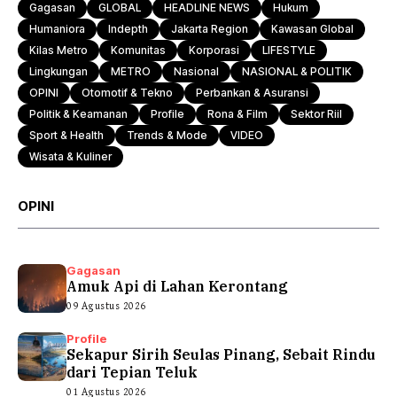
Gagasan
GLOBAL
HEADLINE NEWS
Hukum
Humaniora
Indepth
Jakarta Region
Kawasan Global
Kilas Metro
Komunitas
Korporasi
LIFESTYLE
Lingkungan
METRO
Nasional
NASIONAL & POLITIK
OPINI
Otomotif & Tekno
Perbankan & Asuransi
Politik & Keamanan
Profile
Rona & Film
Sektor Riil
Sport & Health
Trends & Mode
VIDEO
Wisata & Kuliner
OPINI
Gagasan
Amuk Api di Lahan Kerontang
09 Agustus 2026
Profile
Sekapur Sirih Seulas Pinang, Sebait Rindu
dari Tepian Teluk
01 Agustus 2026