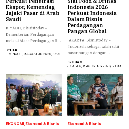
Perkuat Penetrasi
Sial Food & Drinks
Ekspor, Kemendag
Indonesia 2026
Jajaki Pasar di Arab
Perkuat Indonesia
Saudi
Dalam Bisnis
Perdagangan
RIYADH, Bisnistoday –
Pangan Global
Kementerian Perdagangan
JAKARTA, Bisnistoday -
melalui Atase Perdagangan RI
Indonesia sebagai salah satu
Riyadh menggencarkan
BY
HAR
pasar pangan dengan
promosi...
MINGGU, 9 AGUSTUS 2026, 13:31
pertumbuhan tercepat...
BY
ILHAM
SABTU, 8 AGUSTUS 2026, 21:09
EKONOMI
Ekonomi & Bisnis
Ekonomi & Bisnis