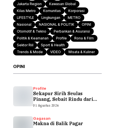
Jakarta Region
Kawasan Global
Kilas Metro
Komunitas
Korporasi
Otomotif & Tekno
LIFESTYLE
Lingkungan
METRO
Nasional
NASIONAL & POLITIK
OPINI
Otomotif & Tekno
Perbankan & Asuransi
Politik & Keamanan
Profile
Rona & Film
Sektor Riil
Sport & Health
Trends & Mode
VIDEO
Wisata & Kuliner
OPINI
Profile
Sekapur Sirih Seulas
Pinang, Sebait Rindu dari
Tepian Teluk
01 Agustus 2026
Gagasan
Makna di Balik Pagar