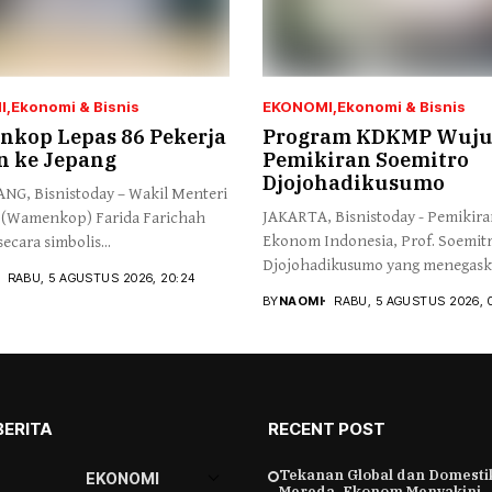
I
Ekonomi & Bisnis
EKONOMI
Ekonomi & Bisnis
kop Lepas 86 Pekerja
Program KDKMP Wuj
n ke Jepang
Pemikiran Soemitro
Djojohadikusumo
G, Bisnistoday – Wakil Menteri
JAKARTA, Bisnistoday - Pemikir
 (Wamenkop) Farida Farichah
Ekonom Indonesia, Prof. Soemit
ecara simbolis...
Djojohadikusumo yang menegas
RABU, 5 AGUSTUS 2026, 20:24
kemerdekaan...
BY
NAOMI
RABU, 5 AGUSTUS 2026, 
BERITA
RECENT POST
Tekanan Global dan Domesti
EKONOMI
Mereda, Ekonom Menyakini