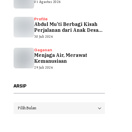
01 Agustus 2026
Profile
Abdul Mu’ti Berbagi Kisah
Perjalanan dari Anak Desa
hingga...
30 Juli 2026
Gagasan
Menjaga Air, Merawat
Kemanusiaan
29 Juli 2026
ARSIP
Arsip