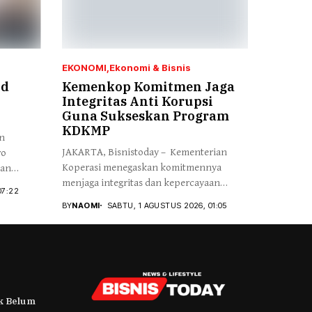
EKONOMI
Ekonomi & Bisnis
ud
Kemenkop Komitmen Jaga
Integritas Anti Korupsi
Guna Sukseskan Program
KDKMP
an
JAKARTA, Bisnistoday – Kementerian
ro
Koperasi menegaskan komitmennya
kan
menjaga integritas dan kepercayaan
07:22
publik...
BY
NAOMI
SABTU, 1 AGUSTUS 2026, 01:05
k Belum