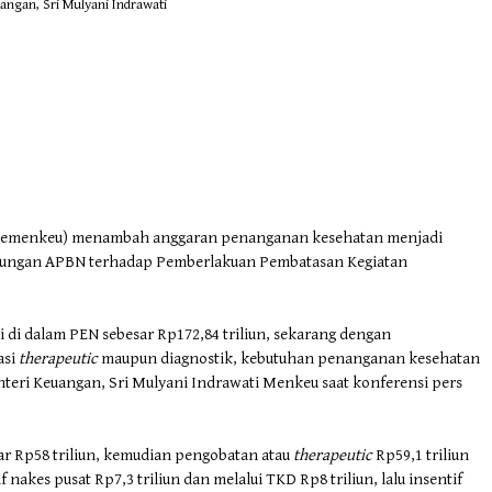
angan, Sri Mulyani Indrawati
(Kemenkeu) menambah anggaran penanganan kesehatan menjadi
 dukungan APBN terhadap Pemberlakuan Pembatasan Kegiatan
 di dalam PEN sebesar Rp172,84 triliun, sekarang dengan
asi
therapeutic
maupun diagnostik, kebutuhan penanganan kesehatan
enteri Keuangan, Sri Mulyani Indrawati Menkeu saat konferensi pers
sar Rp58 triliun, kemudian pengobatan atau
therapeutic
Rp59,1 triliun
if nakes pusat Rp7,3 triliun dan melalui TKD Rp8 triliun, lalu insentif