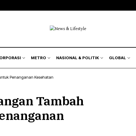
isnis
Bursa
Jakarta Region
Nasional
kyat
Korporasi
Kilas Metro
Politik & Keamanan
Hukum
& Asuransi
Humaniora
KORPORASI
METRO
NASIONAL & POLITIK
GLOBAL
Lingkungan
untuk Penanganan Kesehatan
isnis
Bursa
Jakarta Region
Nasional
angan Tambah
kyat
Korporasi
Kilas Metro
Politik & Keamanan
Hukum
Penanganan
& Asuransi
Humaniora
Lingkungan