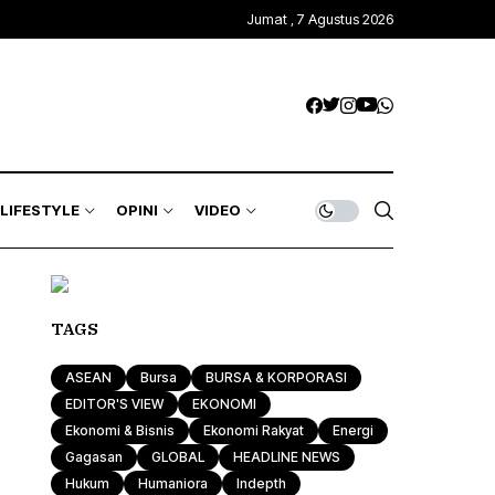
Jumat , 7 Agustus 2026
Kawasan Global
Trends & Mode
Gagasan
ASEAN
Rona & Film
Profile
Wisata & Kuliner
Indepth
Komunitas
LIFESTYLE
OPINI
VIDEO
Sport & Health
Otomotif & Tekno
Kawasan Global
Trends & Mode
Gagasan
TAGS
ASEAN
Rona & Film
Profile
ASEAN
Bursa
BURSA & KORPORASI
Wisata & Kuliner
Indepth
EDITOR'S VIEW
EKONOMI
Ekonomi & Bisnis
Ekonomi Rakyat
Energi
Komunitas
Gagasan
GLOBAL
HEADLINE NEWS
Hukum
Humaniora
Indepth
Sport & Health