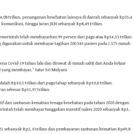
,08 triliun, penanganan kesehatan lainnya di daerah sebanyak Rp35,4
, komunikasi, hingga iuran JKN sebanyak Rp8,49 triliun.
merintah telah membayarkan 99 persen dari pagu atau Rp14,53 triliun
g digunakan untuk membayar tagihan 200.545 pasien pada 1.575 rumah
ena Covid-19 tahun lalu dan dirawat di rumah sakit dan Anda keluar
 yang membayar,” tutur Sri Mulyani.
alah Rp10,5 triliun dari pagu tahap sebanyak Rp10,6 triliun.
n sebesar Rp11,97 triliun.
ntif dan santunan kematian tenaga kesehatan pada tahun 2020 dengan
merintah telah membayar tunggakan insentif nakes 2020 sebanyak Rp1,
21 sebanyak Rp2, 6 triliun dan pembayaran santunan kematian Rp49,8