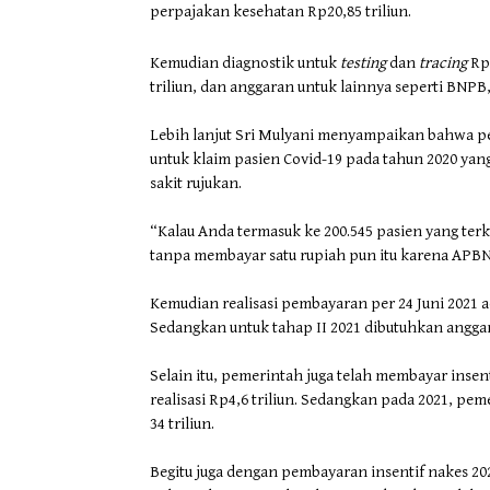
perpajakan kesehatan Rp20,85 triliun.
Kemudian diagnostik untuk
testing
dan
tracing
Rp4
triliun, dan anggaran untuk lainnya seperti BNPB
Lebih lanjut Sri Mulyani menyampaikan bahwa pe
untuk klaim pasien Covid-19 pada tahun 2020 yan
sakit rujukan.
“Kalau Anda termasuk ke 200.545 pasien yang terk
tanpa membayar satu rupiah pun itu karena APBN
Kemudian realisasi pembayaran per 24 Juni 2021 ad
Sedangkan untuk tahap II 2021 dibutuhkan anggara
Selain itu, pemerintah juga telah membayar inse
realisasi Rp4,6 triliun. Sedangkan pada 2021, pe
34 triliun.
Begitu juga dengan pembayaran insentif nakes 20