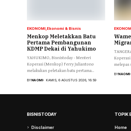
EKONOMI
Ekonomi & Bisnis
EKONOM
Menkop Meletakkan Batu
Wamen
Pertama Pembangunan
Migra
KDMP Dekai di Yahukimo
TANGERAN
YAHUKIMO, Bisnistoday - Menteri
Koperasi
Koperasi (Menkop) Ferry Juliantono
melepas s
melakukan peletakan batu pertama...
BY
NAOMI
BY
NAOMI
KAMIS, 6 AGUSTUS 2026, 16:59
BISNISTODAY
TOPIK 
Disclaimer
Home