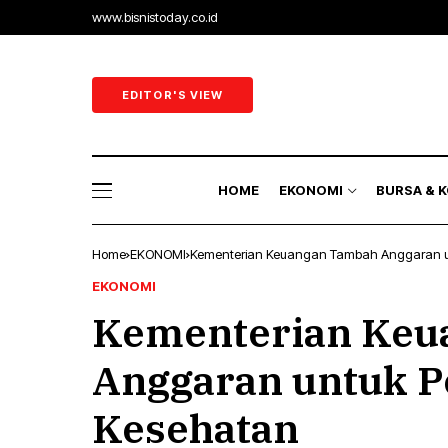
www.bisnistoday.co.id
Ekonomi & B
Ekonomi Ra
EDITOR'S VIEW
Sektor Riil
Perbankan 
HOME
EKONOMI
BURSA & 
Energi
Home
EKONOMI
Kementerian Keuangan Tambah Anggaran 
Ekonomi & B
EKONOMI
Kementerian Keu
Ekonomi Ra
Sektor Riil
Anggaran untuk 
Perbankan 
Kesehatan
Energi