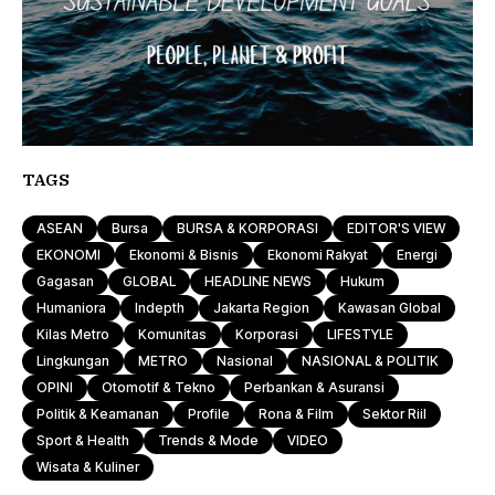
TAGS
ASEAN
Bursa
BURSA & KORPORASI
EDITOR'S VIEW
EKONOMI
Ekonomi & Bisnis
Ekonomi Rakyat
Energi
Gagasan
GLOBAL
HEADLINE NEWS
Hukum
Humaniora
Indepth
Jakarta Region
Kawasan Global
Kilas Metro
Komunitas
Korporasi
LIFESTYLE
Lingkungan
METRO
Nasional
NASIONAL & POLITIK
OPINI
Otomotif & Tekno
Perbankan & Asuransi
Politik & Keamanan
Profile
Rona & Film
Sektor Riil
Sport & Health
Trends & Mode
VIDEO
Wisata & Kuliner