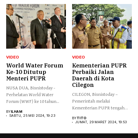
VIDEO
VIDEO
World Water Forum
Kementerian PUPR
Ke-10 Ditutup
Perbaiki Jalan
Menteri PUPR
Daerah di Kota
Cilegon
NUSA DUA, Bisnistoday -
CILEGON, Bisnistoday –
Perhelatan World Water
Pemerintah melalui
Forum (WWF) ke 10 tahun...
Kementerian PUPR tengah
BY
ILHAM
melaksanakan perbaikan jalan
SABTU, 25 MEI 2024, 19:23
BY
TITO
daerah...
JUMAT, 29 MARET 2024, 19:53