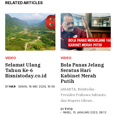
RELATED ARTICLES
VIDEO
VIDEO
Selamat Ulang
Bola Panas Jelang
Tahun Ke-6
Seratus Hari
Bisnistoday.co.id
Kabinet Merah
Putih
BY
HAR
SENIN, 18 MEI 2026, 16:59
JAKARTA, Bisistoday -
Presiden Prabowo Subianto
dan Wapres Gibran
Rakabumingraka telah
BY
TITO
menjalankan...
RABU, 15 JANUARI 2025, 08:12