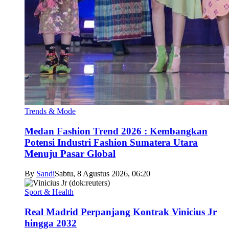
Trends & Mode
Medan Fashion Trend 2026 : Kembangkan
Potensi Industri Fashion Sumatera Utara
Menuju Pasar Global
By
Sandi
Sabtu, 8 Agustus 2026, 06:20
Sport & Health
Real Madrid Perpanjang Kontrak Vinicius Jr
hingga 2032