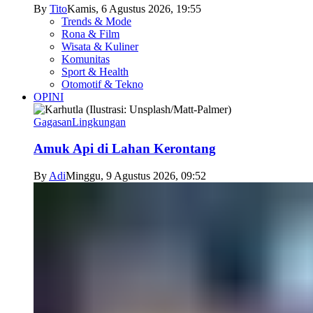
By
Tito
Kamis, 6 Agustus 2026, 19:55
Trends & Mode
Rona & Film
Wisata & Kuliner
Komunitas
Sport & Health
Otomotif & Tekno
OPINI
Gagasan
Lingkungan
Amuk Api di Lahan Kerontang
By
Adi
Minggu, 9 Agustus 2026, 09:52