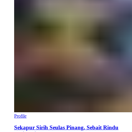
Profile
Sekapur Sirih Seulas Pinang, Sebait Rindu