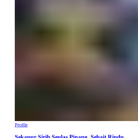
Profile
Sekapur Sirih Seulas Pinang, Sebait Rindu