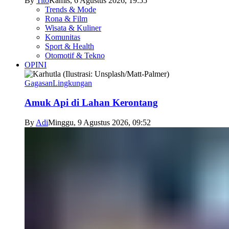
By
Tito
Kamis, 6 Agustus 2026, 19:55
Trends & Mode
Rona & Film
Wisata & Kuliner
Komunitas
Sport & Health
Otomotif & Tekno
OPINI
Gagasan
Lingkungan
Amuk Api di Lahan Kerontang
By
Adi
Minggu, 9 Agustus 2026, 09:52