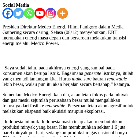
Social Media
JAKARTA, Bisnistoday- Anak usaha PT Medco Energi Internasional Tbk, PT Medco Power Indonesia, terus berupaya mengembangkan pembangkit listrik berbasis Energi Baru Terbarukan (EBT). Nantinya energi yang berbasis fosil tinggal gas saja dan dijamin relatif bersih.
Presiden Direktur Medco Energi, Hilmi Panigoro dalam Media
Gathering secara daring, Selasa (08/12) menyebutkan, EBT
merupakan energi masa depan dan perseroan melakukan transisi
energi melalui Medco Power.
“Saya sudah tahu, pada akhirnya energi yang sampai pada
konsumen akan berupa listrik. Bagaimana
generate
listriknya, itulah
yang menjadi tantangan kita. Harus
make sure
bauran
renewable
lebih besar, walau pun itu akan berjalan secara bertahap,” katanya.
Sementara Medco Energi, kata dia, akan tetap fokus pada minyak
dan gas meski sejumlah perusahaan besar mulai mengalihkan
fokusnya dari fosil ke
renewable
. Perseroan tetap akan agresif untuk
melakukan ekspansi baik akuisisi maupun eksplorasi.
“Indonesia ini unik. Indonesia masih tetap akan membutuhkan
produksi minyak yang besar. Kita membutuhkan sekitar 1,6 juta
barel minyak per hari, sedangkan produksi migas nasional hanya