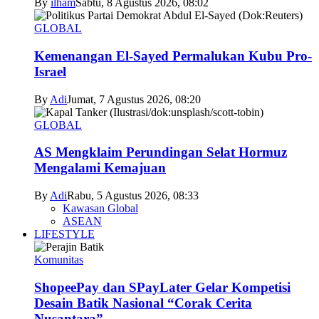
By
ilham
Sabtu, 8 Agustus 2026, 08:02
GLOBAL
Kemenangan El-Sayed Permalukan Kubu Pro-
Israel
By
Adi
Jumat, 7 Agustus 2026, 08:20
GLOBAL
AS Mengklaim Perundingan Selat Hormuz
Mengalami Kemajuan
By
Adi
Rabu, 5 Agustus 2026, 08:33
Kawasan Global
ASEAN
LIFESTYLE
Komunitas
ShopeePay dan SPayLater Gelar Kompetisi
Desain Batik Nasional “Corak Cerita
Nusantara”