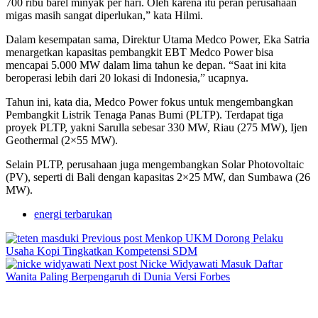
700 ribu barel minyak per hari. Oleh karena itu peran perusahaan
migas masih sangat diperlukan,” kata Hilmi.
Dalam kesempatan sama, Direktur Utama Medco Power, Eka Satria
menargetkan kapasitas pembangkit EBT Medco Power bisa
mencapai 5.000 MW dalam lima tahun ke depan. “Saat ini kita
beroperasi lebih dari 20 lokasi di Indonesia,” ucapnya.
Tahun ini, kata dia, Medco Power fokus untuk mengembangkan
Pembangkit Listrik Tenaga Panas Bumi (PLTP). Terdapat tiga
proyek PLTP, yakni Sarulla sebesar 330 MW, Riau (275 MW), Ijen
Geothermal (2×55 MW).
Selain PLTP, perusahaan juga mengembangkan Solar Photovoltaic
(PV), seperti di Bali dengan kapasitas 2×25 MW, dan Sumbawa (26
MW).
energi terbarukan
Previous post
Menkop UKM Dorong Pelaku
Usaha Kopi Tingkatkan Kompetensi SDM
Next post
Nicke Widyawati Masuk Daftar
Wanita Paling Berpengaruh di Dunia Versi Forbes