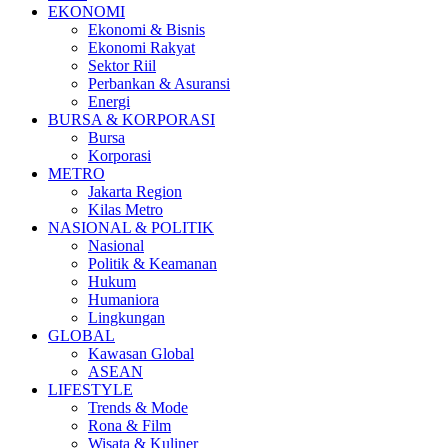
EKONOMI
Ekonomi & Bisnis
Ekonomi Rakyat
Sektor Riil
Perbankan & Asuransi
Energi
BURSA & KORPORASI
Bursa
Korporasi
METRO
Jakarta Region
Kilas Metro
NASIONAL & POLITIK
Nasional
Politik & Keamanan
Hukum
Humaniora
Lingkungan
GLOBAL
Kawasan Global
ASEAN
LIFESTYLE
Trends & Mode
Rona & Film
Wisata & Kuliner