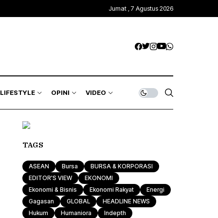
Jumat , 7 Agustus 2026
Kawasan Global
Trends & Mode
Gagasan
ASEAN
Rona & Film
Profile
Wisata & Kuliner
Indepth
Komunitas
LIFESTYLE
OPINI
VIDEO
Sport & Health
Otomotif & Tekno
Kawasan Global
Trends & Mode
Gagasan
TAGS
ASEAN
Rona & Film
Profile
ASEAN
Bursa
BURSA & KORPORASI
Wisata & Kuliner
Indepth
EDITOR'S VIEW
EKONOMI
Ekonomi & Bisnis
Ekonomi Rakyat
Energi
Komunitas
Gagasan
GLOBAL
HEADLINE NEWS
Hukum
Humaniora
Indepth
Sport & Health