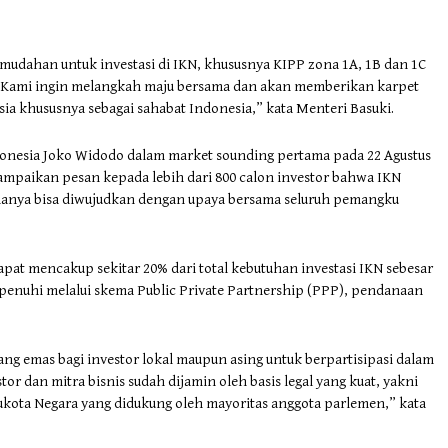
udahan untuk investasi di IKN, khususnya KIPP zona 1A, 1B dan 1C
 Kami ingin melangkah maju bersama dan akan memberikan karpet
sia khususnya sebagai sahabat Indonesia,” kata Menteri Basuki.
donesia Joko Widodo dalam market sounding pertama pada 22 Agustus
ampaikan pesan kepada lebih dari 800 calon investor bahwa IKN
 hanya bisa diwujudkan dengan upaya bersama seluruh pemangku
at mencakup sekitar 20% dari total kebutuhan investasi IKN sebesar
penuhi melalui skema Public Private Partnership (PPP), pendanaan
g emas bagi investor lokal maupun asing untuk berpartisipasi dalam
r dan mitra bisnis sudah dijamin oleh basis legal yang kuat, yakni
ota Negara yang didukung oleh mayoritas anggota parlemen,” kata