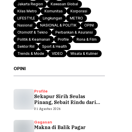
Jakarta Region
Kawasan Global
Kilas Metro
Komunitas
Korporasi
Otomotif & Tekno
LIFESTYLE
Lingkungan
METRO
Nasional
NASIONAL & POLITIK
OPINI
Otomotif & Tekno
Perbankan & Asuransi
Politik & Keamanan
Profile
Rona & Film
Sektor Riil
Sport & Health
Trends & Mode
VIDEO
Wisata & Kuliner
OPINI
Profile
Sekapur Sirih Seulas
Pinang, Sebait Rindu dari
Tepian Teluk
01 Agustus 2026
Gagasan
Makna di Balik Pagar