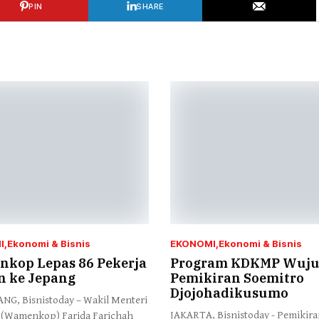
PIN
SHARE
I
Ekonomi & Bisnis
EKONOMI
Ekonomi & Bisnis
kop Lepas 86 Pekerja
Program KDKMP Wuj
n ke Jepang
Pemikiran Soemitro
Djojohadikusumo
G, Bisnistoday – Wakil Menteri
JAKARTA, Bisnistoday - Pemikir
 (Wamenkop) Farida Farichah