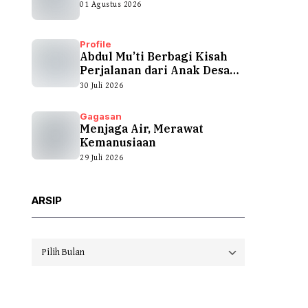
01 Agustus 2026
Profile
Abdul Mu’ti Berbagi Kisah
Perjalanan dari Anak Desa
hingga...
30 Juli 2026
Gagasan
Menjaga Air, Merawat
Kemanusiaan
29 Juli 2026
ARSIP
Arsip