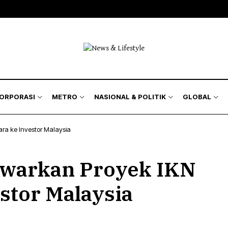
isnis
Bursa
Jakarta Region
Nasional
kyat
Korporasi
Kilas Metro
Politik & Keamanan
Hukum
& Asuransi
Humaniora
KORPORASI
METRO
NASIONAL & POLITIK
GLOBAL
Lingkungan
ra ke Investor Malaysia
isnis
Bursa
Jakarta Region
Nasional
awarkan Proyek IKN
kyat
Korporasi
Kilas Metro
Politik & Keamanan
Hukum
stor Malaysia
& Asuransi
Humaniora
Lingkungan