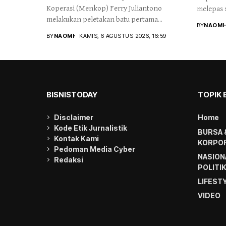
Koperasi (Menkop) Ferry Juliantono
melepas s
melakukan peletakan batu pertama...
BY
NAOMI
BY
NAOMI
KAMIS, 6 AGUSTUS 2026, 16:59
BISNISTODAY
TOPIK 
Disclaimer
Home
Kode Etik Jurnalistik
BURSA 
Kontak Kami
KORPOR
Pedoman Media Cyber
NASION
Redaksi
POLITI
LIFEST
VIDEO