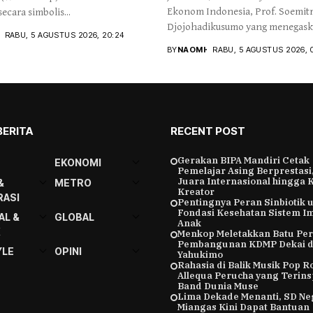
Ekonom Indonesia, Prof. Soemit
ecara simbolis...
Djojohadikusumo yang menegas
RABU, 5 AGUSTUS 2026, 20:24
kemerdekaan...
BY
NAOMI
RABU, 5 AGUSTUS 2026, 
BERITA
RECENT POST
Gerakan BIPA Mandiri Cetak
EKONOMI
Pemelajar Asing Berprestasi,
Juara Internasional hingga 
&
METRO
Kreator
ASI
Pentingnya Peran Sinbiotik 
Fondasi Kesehatan Sistem I
AL &
GLOBAL
Anak
K
Menkop Meletakkan Batu Pe
Pembangunan KDMP Dekai d
YLE
OPINI
Yahukimo
Rahasia di Balik Musik Pop R
Allequa Perucha yang Terins
Band Dunia Muse
Lima Dekade Menanti, SD Ne
Miangas Kini Dapat Bantuan