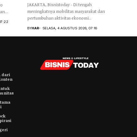
JAKARTA, Bisnistoday - Di tengah
ro
meningkatnya mobilitas masyarakat dan
kan
pertumbuhan aktivitas ekonomi...
07:22
BY
HAR
SELASA, 4 AGUSTUS 2026, 07:16
 dari
Konten
untuk
munitas
rtama
i
ock
pirasi
geri