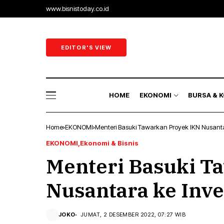
www.bisnistoday.co.id
Ekonomi & B
Ekonomi Ra
EDITOR'S VIEW
Sektor Riil
Perbankan 
HOME
EKONOMI
BURSA & 
Energi
Home
EKONOMI
Menteri Basuki Tawarkan Proyek IKN Nusanta
Ekonomi & B
EKONOMI
Ekonomi & Bisnis
Menteri Basuki T
Ekonomi Ra
Sektor Riil
Nusantara ke Inve
Perbankan 
JOKO
JUMAT, 2 DESEMBER 2022, 07:27 WIB
Energi