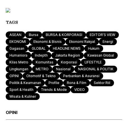
TAGS
ASEAN
Bursa
BURSA & KORPORASI
EDITOR'S VIEW
EKONOMI
Ekonomi & Bisnis
Ekonomi Rakyat
Energi
Gagasan
GLOBAL
HEADLINE NEWS
Hukum
Humaniora
Indepth
Jakarta Region
Kawasan Global
Kilas Metro
Komunitas
Korporasi
LIFESTYLE
Lingkungan
METRO
Nasional
NASIONAL & POLITIK
OPINI
Otomotif & Tekno
Perbankan & Asuransi
Politik & Keamanan
Profile
Rona & Film
Sektor Riil
Sport & Health
Trends & Mode
VIDEO
Wisata & Kuliner
OPINI