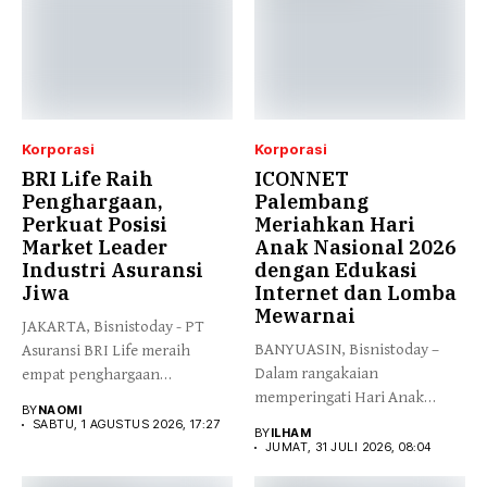
Korporasi
Korporasi
BRI Life Raih
ICONNET
Penghargaan,
Palembang
Perkuat Posisi
Meriahkan Hari
Market Leader
Anak Nasional 2026
Industri Asuransi
dengan Edukasi
Jiwa
Internet dan Lomba
Mewarnai
JAKARTA, Bisnistoday - PT
BANYUASIN, Bisnistoday –
Asuransi BRI Life meraih
Dalam rangakaian
empat penghargaan
memperingati Hari Anak
nasional dan internasional...
BY
NAOMI
Nasional 2026, ICONNET
SABTU, 1 AGUSTUS 2026, 17:27
BY
ILHAM
Palembang...
JUMAT, 31 JULI 2026, 08:04