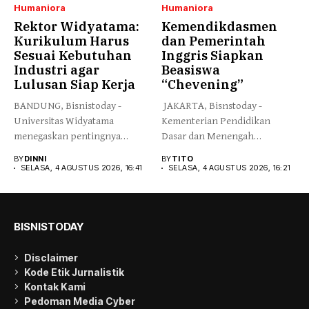
Humaniora
Humaniora
Rektor Widyatama:
Kemendikdasmen
Kurikulum Harus
dan Pemerintah
Sesuai Kebutuhan
Inggris Siapkan
Industri agar
Beasiswa
Lulusan Siap Kerja
“Chevening”
BANDUNG, Bisnistoday -
JAKARTA, Bisnstoday -
Universitas Widyatama
Kementerian Pendidikan
menegaskan pentingnya
Dasar dan Menengah
membangun sistem
(Kemendikdasmen) bersama
BY
DINNI
BY
TITO
pendidikan tinggi yang
Pemerintah Inggris...
SELASA, 4 AGUSTUS 2026, 16:41
SELASA, 4 AGUSTUS 2026, 16:21
mampu...
BISNISTODAY
Disclaimer
Kode Etik Jurnalistik
Kontak Kami
Pedoman Media Cyber