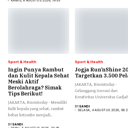
KAMIS, 6 AGUSTUS 2026, 19:55
Sport & Health
Sport & Health
Ingin Punya Rambut
Jogja Run’nShine 2
dan Kulit Kepala Sehat
Targetkan 3.500 Pel
Meski Aktif
JAKARTA, Bisnistoday -
Berolahraga? Simak
Gelanggang Inovasi dan
Tips Berikut!
Kreativitas Universitas Gadja
JAKARTA, Bisnistoday - Memiliki
Mada (GIK UGM),...
BY
SANDI
kulit kepala yang sehat, rambut
SELASA, 4 AGUSTUS 2026, 06:2
bebas ketombe menjadi...
BY
SANDI
RABU, 5 AGUSTUS 2026, 20:36