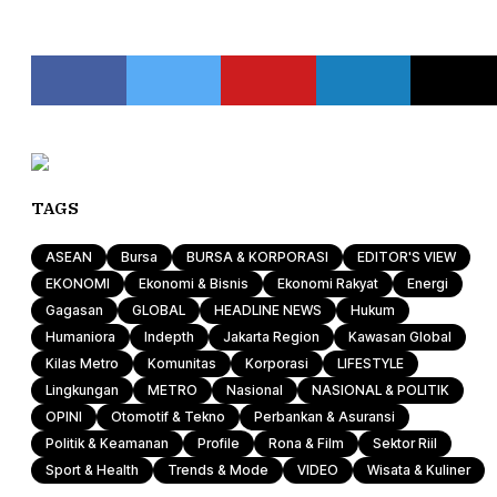
TAGS
ASEAN
Bursa
BURSA & KORPORASI
EDITOR'S VIEW
EKONOMI
Ekonomi & Bisnis
Ekonomi Rakyat
Energi
Gagasan
GLOBAL
HEADLINE NEWS
Hukum
Humaniora
Indepth
Jakarta Region
Kawasan Global
Kilas Metro
Komunitas
Korporasi
LIFESTYLE
Lingkungan
METRO
Nasional
NASIONAL & POLITIK
OPINI
Otomotif & Tekno
Perbankan & Asuransi
Politik & Keamanan
Profile
Rona & Film
Sektor Riil
Sport & Health
Trends & Mode
VIDEO
Wisata & Kuliner