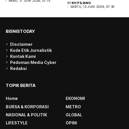
berkelanjutan,...
RABU, 17 JUNI 2026, 07:15
BY
KH PILIANG
SABTU, 13 JUNI 2026, 07:30
BISNISTODAY
Disclaimer
Kode Etik Jurnalistik
Kontak Kami
Pedoman Media Cyber
Redaksi
TOPIK BERITA
Home
EKONOMI
BURSA & KORPORASI
METRO
NASIONAL & POLITIK
GLOBAL
LIFESTYLE
OPINI