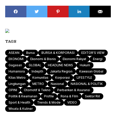
TAGS
ASEAN
Bursa
BURSA & KORPORASI
EDITOR'S VIEW
EKONOMI
Ekonomi & Bisnis
Ekonomi Rakyat
Energi
Gagasan
GLOBAL
HEADLINE NEWS
Hukum
Humaniora
Indepth
Jakarta Region
Kawasan Global
Kilas Metro
Komunitas
Korporasi
LIFESTYLE
Lingkungan
METRO
Nasional
NASIONAL & POLITIK
OPINI
Otomotif & Tekno
Perbankan & Asuransi
Politik & Keamanan
Profile
Rona & Film
Sektor Riil
Sport & Health
Trends & Mode
VIDEO
Wisata & Kuliner