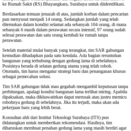
ke Rumah Sakit (RS) Bhayangkara, Surabaya untuk diidentifikasi.
Berdasarkan temuan jenazah di atas, jumlah korban dalam pencarian
pun menyusut menjadi 14 orang. Sedangkan jumlah yang telah
ditemukan dalam kondisi selamat ada sebanyak 104 orang, di mana
sebanyak 6 masih dalam perawatan secara intensif, 97 orang sudah
selesai perawatan dan satu orang kembali ke rumah tanpa
perawatan.
Setelah material mulai banyak yang terangkat, tim SAR gabungan
kemudian dihadapkan pada satu kendala. Ada bagian reruntuhan
bangunan yang terhubung dengan gedung lama di sebelahnya.
Posisinya berada di selatan gedung utama yang telah roboh.
Otomatis, tim harus mengatur strategi baru dan penanganan khusus
sebagai pemecahan solusi.
Tim SAR gabungan tidak mau gegabah mengambil keputusan tanpa
perhitungan, apalagi kondisi bangunan lama terlihat miring. Apabila
dipaksakan, maka dikhawatirkan dapat merusak atau justru memicu
robohnya gedung di sebelahnya. Jika itu terjadi, maka akan ada
pekerjaan baru yang lebih berat.
Konsultan ahli dari Institut Teknologi Surabaya (ITS) pun
didatangkan untuk memberikan rekomendasi. Hasilnya, tim
diharuskan membuat penahan gedung lama yang masih berdiri agar