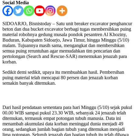
Social Media
SIDOARJO, Bisnistoday – Satu unit breaker excavator penghancur
beton dan dua bucket excavator berbagi tugas membersihkan puing
material robohnya gedung musala pondok pesantren Al Khoziny,
Buduran, Kabupaten Sidoarjo, Jawa Timur, hingga Minggu (5/10)
malam. Tujuannya masih sama, mengangkat dan membersihkan
semua puing reruntuhan agar memudahkan tim pencarian dan
pertolongan (Search and Rescue-SAR) menemukan jenazah para
korban.
Sedikit demi sedikit, upaya itu membuahkan hasil. Pembersihan
puing material telah mencapai 80 persen dan jenazah korban
semakin banyak ditemukan.
Dari hasil pendataan sementara para hari Minggu (5/10) sejak pukul
00.00 WIB sampai pukul 23.30 WIB, sebanyak 24 jenazah telah
ditemukan, termasuk empat potongan tubuh manusia. Data ini
menambah akumulasi data korban meninggal dunia menjadi 49
orang, sedangkan jumlah bagian tubuh yang ditemukan menjadi
lima potongan. Seluruh jenazah dan bagian tubuh itu telah dibawa