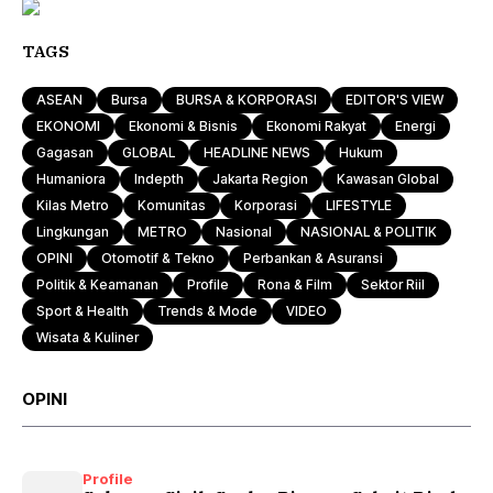
TAGS
ASEAN
Bursa
BURSA & KORPORASI
EDITOR'S VIEW
EKONOMI
Ekonomi & Bisnis
Ekonomi Rakyat
Energi
Gagasan
GLOBAL
HEADLINE NEWS
Hukum
Humaniora
Indepth
Jakarta Region
Kawasan Global
Kilas Metro
Komunitas
Korporasi
LIFESTYLE
Lingkungan
METRO
Nasional
NASIONAL & POLITIK
OPINI
Otomotif & Tekno
Perbankan & Asuransi
Politik & Keamanan
Profile
Rona & Film
Sektor Riil
Sport & Health
Trends & Mode
VIDEO
Wisata & Kuliner
OPINI
Profile