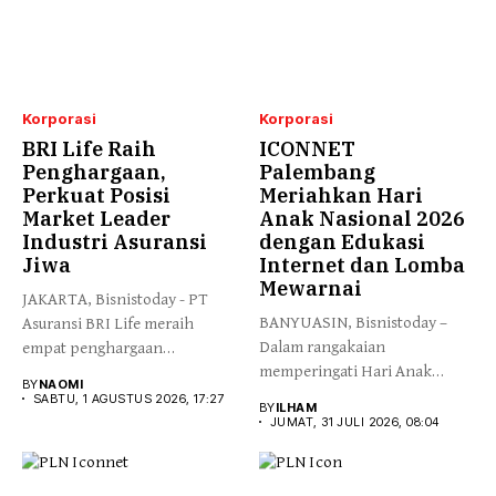
Korporasi
Korporasi
BRI Life Raih
ICONNET
Penghargaan,
Palembang
Perkuat Posisi
Meriahkan Hari
Market Leader
Anak Nasional 2026
Industri Asuransi
dengan Edukasi
Jiwa
Internet dan Lomba
Mewarnai
JAKARTA, Bisnistoday - PT
BANYUASIN, Bisnistoday –
Asuransi BRI Life meraih
Dalam rangakaian
empat penghargaan
memperingati Hari Anak
nasional dan internasional...
BY
NAOMI
Nasional 2026, ICONNET
SABTU, 1 AGUSTUS 2026, 17:27
BY
ILHAM
Palembang...
JUMAT, 31 JULI 2026, 08:04