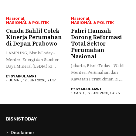
Nasional
Nasional
NASIONAL & POLITIK
NASIONAL & POLITIK
Canda Bahlil Colek
Fahri Hamzah
Kinerja Perumahan
Dorong Reformasi
di Depan Prabowo
Total Sektor
Perumahan
LAMPUNG, BisnisToday -
Nasional
Menteri Energi dan Sumber
Jakarta, BisnisToday - Wakil
Daya Mineral (ESDM) RI
Menteri Perumahan dan
Bahlil...
BY
SYAIFUL AMRI
Kawasan Permukiman RI,
JUMAT, 12 JUNI 2026, 21:37
Fahri Hamzah,...
BY
SYAIFUL AMRI
SABTU, 6 JUNI 2026, 04:28
BISNISTODAY
Disclaimer