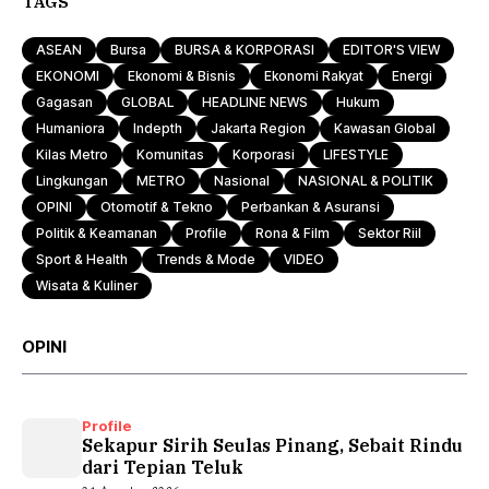
TAGS
ASEAN
Bursa
BURSA & KORPORASI
EDITOR'S VIEW
EKONOMI
Ekonomi & Bisnis
Ekonomi Rakyat
Energi
Gagasan
GLOBAL
HEADLINE NEWS
Hukum
Humaniora
Indepth
Jakarta Region
Kawasan Global
Kilas Metro
Komunitas
Korporasi
LIFESTYLE
Lingkungan
METRO
Nasional
NASIONAL & POLITIK
OPINI
Otomotif & Tekno
Perbankan & Asuransi
Politik & Keamanan
Profile
Rona & Film
Sektor Riil
Sport & Health
Trends & Mode
VIDEO
Wisata & Kuliner
OPINI
Profile
Sekapur Sirih Seulas Pinang, Sebait Rindu
dari Tepian Teluk