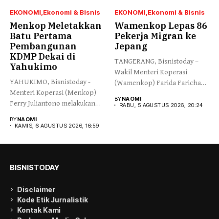
EKONOMI
Ekonomi & Bisnis
EKONOMI
Ekonomi & Bisnis
Menkop Meletakkan
Wamenkop Lepas 86
Batu Pertama
Pekerja Migran ke
Pembangunan
Jepang
KDMP Dekai di
TANGERANG, Bisnistoday –
Yahukimo
Wakil Menteri Koperasi
YAHUKIMO, Bisnistoday -
(Wamenkop) Farida Farichah
Menteri Koperasi (Menkop)
melepas secara simbolis...
BY
NAOMI
Ferry Juliantono melakukan
RABU, 5 AGUSTUS 2026, 20:24
peletakan batu pertama...
BY
NAOMI
KAMIS, 6 AGUSTUS 2026, 16:59
BISNISTODAY
Disclaimer
Kode Etik Jurnalistik
Kontak Kami