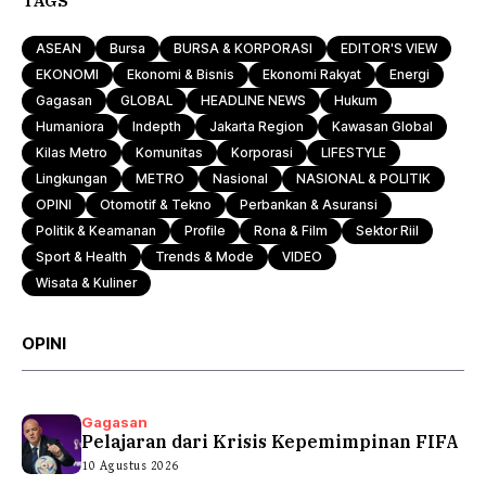
TAGS
ASEAN
Bursa
BURSA & KORPORASI
EDITOR'S VIEW
EKONOMI
Ekonomi & Bisnis
Ekonomi Rakyat
Energi
Gagasan
GLOBAL
HEADLINE NEWS
Hukum
Humaniora
Indepth
Jakarta Region
Kawasan Global
Kilas Metro
Komunitas
Korporasi
LIFESTYLE
Lingkungan
METRO
Nasional
NASIONAL & POLITIK
OPINI
Otomotif & Tekno
Perbankan & Asuransi
Politik & Keamanan
Profile
Rona & Film
Sektor Riil
Sport & Health
Trends & Mode
VIDEO
Wisata & Kuliner
OPINI
Gagasan
Pelajaran dari Krisis Kepemimpinan FIFA
10 Agustus 2026