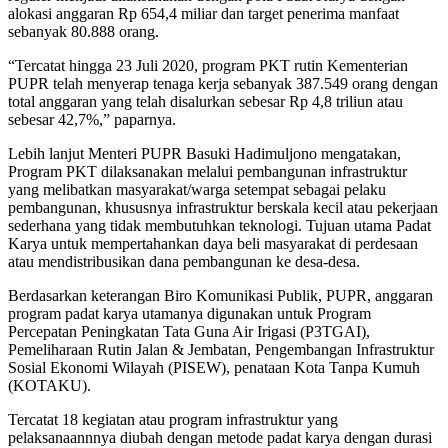
alokasi anggaran Rp 654,4 miliar dan target penerima manfaat
sebanyak 80.888 orang.
“Tercatat hingga 23 Juli 2020, program PKT rutin Kementerian
PUPR telah menyerap tenaga kerja sebanyak 387.549 orang dengan
total anggaran yang telah disalurkan sebesar Rp 4,8 triliun atau
sebesar 42,7%,” paparnya.
Lebih lanjut Menteri PUPR Basuki Hadimuljono mengatakan,
Program PKT dilaksanakan melalui pembangunan infrastruktur
yang melibatkan masyarakat/warga setempat sebagai pelaku
pembangunan, khususnya infrastruktur berskala kecil atau pekerjaan
sederhana yang tidak membutuhkan teknologi. Tujuan utama Padat
Karya untuk mempertahankan daya beli masyarakat di perdesaan
atau mendistribusikan dana pembangunan ke desa-desa.
Berdasarkan keterangan Biro Komunikasi Publik, PUPR, anggaran
program padat karya utamanya digunakan untuk Program
Percepatan Peningkatan Tata Guna Air Irigasi (P3TGAI),
Pemeliharaan Rutin Jalan & Jembatan, Pengembangan Infrastruktur
Sosial Ekonomi Wilayah (PISEW), penataan Kota Tanpa Kumuh
(KOTAKU).
Tercatat 18 kegiatan atau program infrastruktur yang
pelaksanaannnya diubah dengan metode padat karya dengan durasi