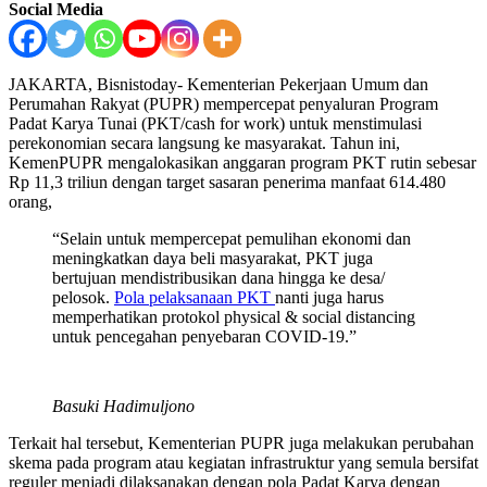
Social Media
JAKARTA, Bisnistoday- Kementerian Pekerjaan Umum dan
Perumahan Rakyat (PUPR) mempercepat penyaluran Program
Padat Karya Tunai (PKT/cash for work) untuk menstimulasi
perekonomian secara langsung ke masyarakat. Tahun ini,
KemenPUPR mengalokasikan anggaran program PKT rutin sebesar
Rp 11,3 triliun dengan target sasaran penerima manfaat 614.480
orang,
“Selain untuk mempercepat pemulihan ekonomi dan
meningkatkan daya beli masyarakat, PKT juga
bertujuan mendistribusikan dana hingga ke desa/
pelosok.
Pola pelaksanaan PKT
nanti juga harus
memperhatikan protokol physical & social distancing
untuk pencegahan penyebaran COVID-19.”
Basuki Hadimuljono
Terkait hal tersebut, Kementerian PUPR juga melakukan perubahan
skema pada program atau kegiatan infrastruktur yang semula bersifat
reguler menjadi dilaksanakan dengan pola Padat Karya dengan