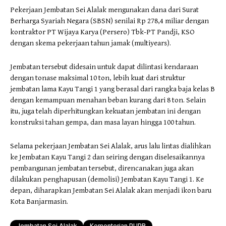
Pekerjaan Jembatan Sei Alalak mengunakan dana dari Surat
Berharga Syariah Negara (SBSN) senilai Rp 278,4 miliar dengan
kontraktor PT Wijaya Karya (Persero) Tbk-PT Pandji, KSO
dengan skema pekerjaan tahun jamak (multiyears).
Jembatan tersebut didesain untuk dapat dilintasi kendaraan
dengan tonase maksimal 10 ton, lebih kuat dari struktur
jembatan lama Kayu Tangi 1 yang berasal dari rangka baja kelas B
dengan kemampuan menahan beban kurang dari 8 ton. Selain
itu, juga telah diperhitungkan kekuatan jembatan ini dengan
konstruksi tahan gempa, dan masa layan hingga 100 tahun.
Selama pekerjaan Jembatan Sei Alalak, arus lalu lintas dialihkan
ke Jembatan Kayu Tangi 2 dan seiring dengan diselesaikannya
pembangunan jembatan tersebut, direncanakan juga akan
dilakukan penghapusan (demolisi) Jembatan Kayu Tangi 1. Ke
depan, diharapkan Jembatan Sei Alalak akan menjadi ikon baru
Kota Banjarmasin.
Jembatan Sei Alalak
Kementerian PUPR