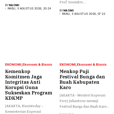
Prof. Soemitro
melepas secara simbolis...
BY
NAOMI
Djojohadikusumo yang
RABU, 5 AGUSTUS 2026, 20:24
BY
NAOMI
menegaskan kemerdekaan...
RABU, 5 AGUSTUS 2026, 07:22
EKONOMI
Ekonomi & Bisnis
EKONOMI
Ekonomi & Bisnis
Kemenkop
Menkop Puji
Komitmen Jaga
Festival Bunga dan
Integritas Anti
Buah Kabupaten
Korupsi Guna
Karo
Sukseskan Program
JAKARTA - Menteri Koperasi
KDKMP
Ferry Juliantono memuji
JAKARTA, Bisnistoday –
Festival Bunga dan Buah Karo...
Kementerian Koperasi