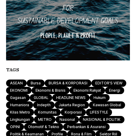
TAGS
ASEAN
Bursa
BURSA & KORPORASI
EDITOR'S VIEW
EKONOMI
Ekonomi & Bisnis
Ekonomi Rakyat
Energi
Gagasan
GLOBAL
HEADLINE NEWS
Hukum
Humaniora
Indepth
Jakarta Region
Kawasan Global
Kilas Metro
Komunitas
Korporasi
LIFESTYLE
Lingkungan
METRO
Nasional
NASIONAL & POLITIK
OPINI
Otomotif & Tekno
Perbankan & Asuransi
Politik & Keamanan
Profile
Rona & Film
Sektor Riil