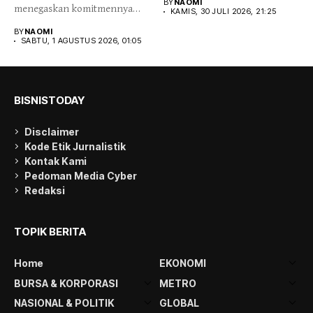
BY
NAOMI
menegaskan komitmennya
KAMIS, 30 JULI 2026, 21:25
menjaga integritas dan
BY
NAOMI
kepercayaan publik...
SABTU, 1 AGUSTUS 2026, 01:05
BISNISTODAY
Disclaimer
Kode Etik Jurnalistik
Kontak Kami
Pedoman Media Cyber
Redaksi
TOPIK BERITA
Home
EKONOMI
BURSA & KORPORASI
METRO
NASIONAL & POLITIK
GLOBAL