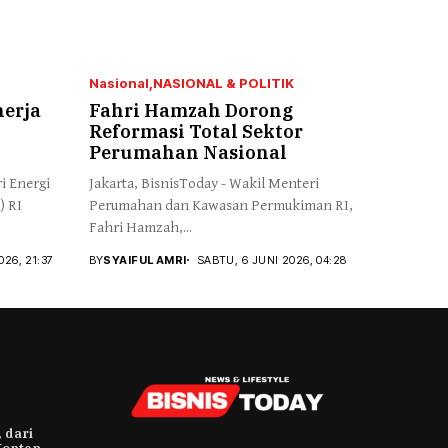
Nasional
NASIONAL & POLITIK
nerja
Fahri Hamzah Dorong
Reformasi Total Sektor
Perumahan Nasional
i Energi
Jakarta, BisnisToday - Wakil Menteri
) RI
Perumahan dan Kawasan Permukiman RI,
Fahri Hamzah,...
026, 21:37
BY
SYAIFUL AMRI
SABTU, 6 JUNI 2026, 04:28
 dari