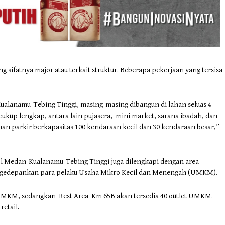
ng sifatnya major atau terkait struktur. Beberapa pekerjaan yang tersisa
alanamu-Tebing Tinggi, masing-masing dibangun di lahan seluas 4
g cukup lengkap, antara lain pujasera, mini market, sarana ibadah, dan
ahan parkir berkapasitas 100 kendaraan kecil dan 30 kendaraan besar,”
ol Medan-Kualanamu-Tebing Tinggi juga dilengkapi dengan area
mengedepankan para pelaku Usaha Mikro Kecil dan Menengah (UMKM).
 UMKM, sedangkan Rest Area Km 65B akan tersedia 40 outlet UMKM.
retail.