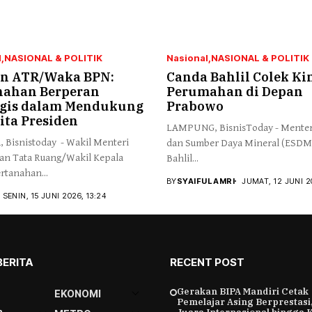
l
NASIONAL & POLITIK
Nasional
NASIONAL & POLITIK
 ATR/Waka BPN:
Canda Bahlil Colek Ki
nahan Berperan
Perumahan di Depan
egis dalam Mendukung
Prabowo
ita Presiden
LAMPUNG, BisnisToday - Menter
 Bisnistoday - Wakil Menteri
dan Sumber Daya Mineral (ESDM
dan Tata Ruang/Wakil Kepala
Bahlil...
rtanahan...
BY
SYAIFUL AMRI
JUMAT, 12 JUNI 2
SENIN, 15 JUNI 2026, 13:24
BERITA
RECENT POST
Gerakan BIPA Mandiri Cetak
EKONOMI
Pemelajar Asing Berprestasi,