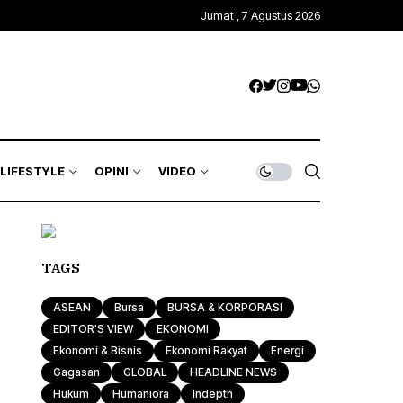
Jumat , 7 Agustus 2026
LIFESTYLE
OPINI
VIDEO
TAGS
ASEAN
Bursa
BURSA & KORPORASI
EDITOR'S VIEW
EKONOMI
Ekonomi & Bisnis
Ekonomi Rakyat
Energi
Gagasan
GLOBAL
HEADLINE NEWS
Hukum
Humaniora
Indepth