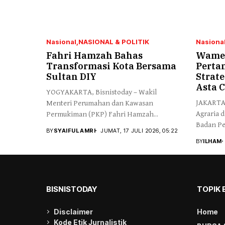
Nasional
NASIONAL & POLITIK
Nasiona
Fahri Hamzah Bahas
Wamen
Transformasi Kota Bersama
Perta
Sultan DIY
Strat
Asta C
YOGYAKARTA, Bisnistoday – Wakil
JAKARTA,
Menteri Perumahan dan Kawasan
Agraria 
Permukiman (PKP) Fahri Hamzah...
Badan Pe
BY
SYAIFUL AMRI
JUMAT, 17 JULI 2026, 05:22
BY
ILHAM
BISNISTODAY
TOPIK 
Disclaimer
Home
Kode Etik Jurnalistik