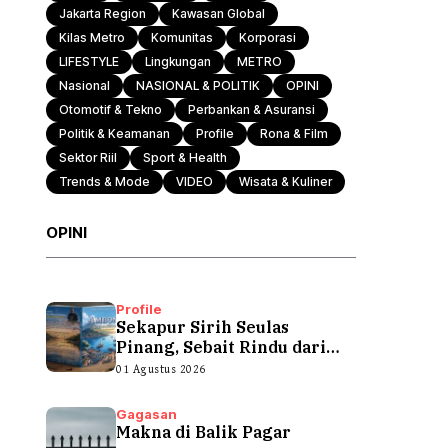
Jakarta Region
Kawasan Global
Kilas Metro
Komunitas
Korporasi
LIFESTYLE
Lingkungan
METRO
Nasional
NASIONAL & POLITIK
OPINI
Otomotif & Tekno
Perbankan & Asuransi
Politik & Keamanan
Profile
Rona & Film
Sektor Riil
Sport & Health
Trends & Mode
VIDEO
Wisata & Kuliner
OPINI
Profile
Sekapur Sirih Seulas
Pinang, Sebait Rindu dari
Tepian Teluk
01 Agustus 2026
Gagasan
Makna di Balik Pagar