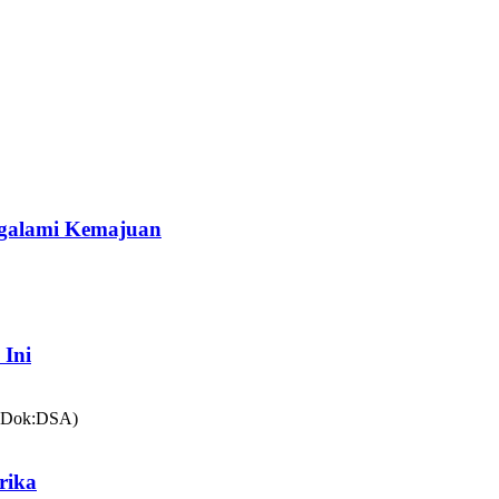
galami Kemajuan
 Ini
rika