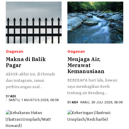
Gagasan
Gagasan
Makna di Balik
Menjaga Air,
Pagar
Merawat
Kemanusiaan
AkHIR-akhir ini, di threads
BEBERAPA hari lalu, kawan
dan instagram, ramai
saya membagikan Reels
perbincangan soal
tentang air Bendung
pembangunan pagar di...
BY
ADI
Katulampa yang...
SABTU, 1 AGUSTUS 2026, 06:58
BY
ADI
RABU, 29 JULI 2026, 06:06