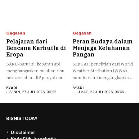
Gagasan
Gagasan
Pelajaran dari
Peran Budaya dalam
Bencana Karhutla di
Menjaga Ketahanan
Eropa
Pangan
BARU-baru ini, kobaran api
SEBUAH penelitian dari World
menghanguskan puluhan ribu
Weather Attribution (WWA)
hektare lahan di Spanyol dan...
baru-baru ini mengungkapkan
gelombang panas...
BY
ADI
BY
ADI
SENIN, 27 JULI 2026, 06:25
JUMAT, 24 JULI 2026, 06:06
BISNISTODAY
Disclaimer
Kode Etik Jurnalistik