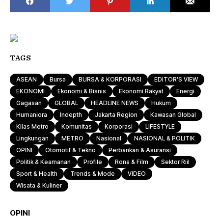
TAGS
ASEAN
Bursa
BURSA & KORPORASI
EDITOR'S VIEW
EKONOMI
Ekonomi & Bisnis
Ekonomi Rakyat
Energi
Gagasan
GLOBAL
HEADLINE NEWS
Hukum
Humaniora
Indepth
Jakarta Region
Kawasan Global
Kilas Metro
Komunitas
Korporasi
LIFESTYLE
Lingkungan
METRO
Nasional
NASIONAL & POLITIK
OPINI
Otomotif & Tekno
Perbankan & Asuransi
Politik & Keamanan
Profile
Rona & Film
Sektor Riil
Sport & Health
Trends & Mode
VIDEO
Wisata & Kuliner
OPINI