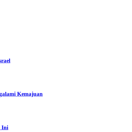
rael
galami Kemajuan
 Ini