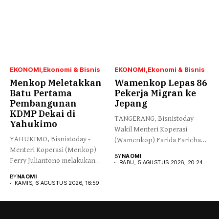
EKONOMI
Ekonomi & Bisnis
EKONOMI
Ekonomi & Bisnis
Menkop Meletakkan
Wamenkop Lepas 86
Batu Pertama
Pekerja Migran ke
Pembangunan
Jepang
KDMP Dekai di
TANGERANG, Bisnistoday –
Yahukimo
Wakil Menteri Koperasi
YAHUKIMO, Bisnistoday -
(Wamenkop) Farida Farichah
Menteri Koperasi (Menkop)
melepas secara simbolis...
BY
NAOMI
Ferry Juliantono melakukan
RABU, 5 AGUSTUS 2026, 20:24
peletakan batu pertama...
BY
NAOMI
KAMIS, 6 AGUSTUS 2026, 16:59