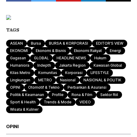
TAGS
ASEAN
Bursa
BURSA & KORPORASI
EDITOR'S VIEW
EKONOMI
Ekonomi & Bisnis
Ekonomi Rakyat
Energi
Gagasan
GLOBAL
HEADLINE NEWS
Hukum
Humaniora
Indepth
Jakarta Region
Kawasan Global
Kilas Metro
Komunitas
Korporasi
LIFESTYLE
Lingkungan
METRO
Nasional
NASIONAL & POLITIK
OPINI
Otomotif & Tekno
Perbankan & Asuransi
Politik & Keamanan
Profile
Rona & Film
Sektor Riil
Sport & Health
Trends & Mode
VIDEO
Wisata & Kuliner
OPINI