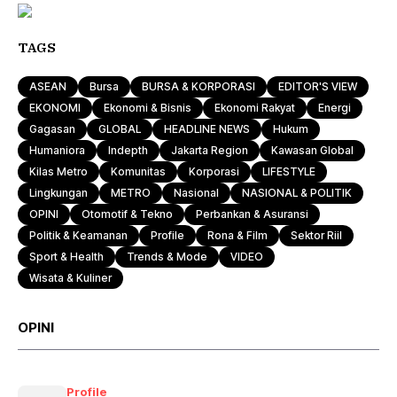
TAGS
ASEAN
Bursa
BURSA & KORPORASI
EDITOR'S VIEW
EKONOMI
Ekonomi & Bisnis
Ekonomi Rakyat
Energi
Gagasan
GLOBAL
HEADLINE NEWS
Hukum
Humaniora
Indepth
Jakarta Region
Kawasan Global
Kilas Metro
Komunitas
Korporasi
LIFESTYLE
Lingkungan
METRO
Nasional
NASIONAL & POLITIK
OPINI
Otomotif & Tekno
Perbankan & Asuransi
Politik & Keamanan
Profile
Rona & Film
Sektor Riil
Sport & Health
Trends & Mode
VIDEO
Wisata & Kuliner
OPINI
Profile