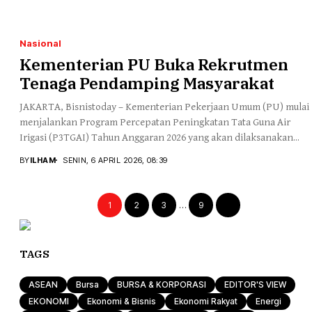
Nasional
Kementerian PU Buka Rekrutmen
Tenaga Pendamping Masyarakat
JAKARTA, Bisnistoday – Kementerian Pekerjaan Umum (PU) mulai
menjalankan Program Percepatan Peningkatan Tata Guna Air
Irigasi (P3TGAI) Tahun Anggaran 2026 yang akan dilaksanakan...
BY
ILHAM
SENIN, 6 APRIL 2026, 08:39
1
2
3
…
9
TAGS
ASEAN
Bursa
BURSA & KORPORASI
EDITOR'S VIEW
EKONOMI
Ekonomi & Bisnis
Ekonomi Rakyat
Energi