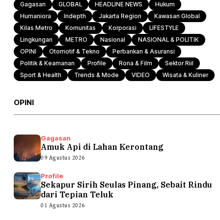
Gagasan
GLOBAL
HEADLINE NEWS
Hukum
Humaniora
Indepth
Jakarta Region
Kawasan Global
Kilas Metro
Komunitas
Korporasi
LIFESTYLE
Lingkungan
METRO
Nasional
NASIONAL & POLITIK
OPINI
Otomotif & Tekno
Perbankan & Asuransi
Politik & Keamanan
Profile
Rona & Film
Sektor Riil
Sport & Health
Trends & Mode
VIDEO
Wisata & Kuliner
OPINI
Gagasan
Amuk Api di Lahan Kerontang
09 Agustus 2026
Profile
Sekapur Sirih Seulas Pinang, Sebait Rindu
dari Tepian Teluk
01 Agustus 2026