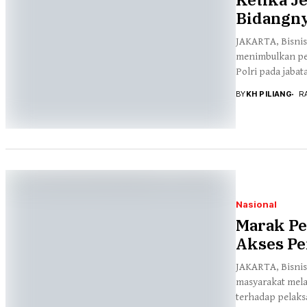
Energi
Lingkungan
Sport & Health
Bidangn
Otomotif & Tekno
JAKARTA, Bisnis
menimbulkan pe
Polri pada jabata
BY
KH PILIANG
RA
Nasional
Marak Pe
Akses Pe
JAKARTA, Bisnis
masyarakat mela
terhadap pelaks