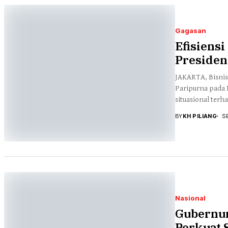
Gagasan
Efisiens
Presiden
JAKARTA, Bisnis
Paripurna pada 
situasional terha
BY
KH PILIANG
S
Nasional
Gubernu
Perkuat 