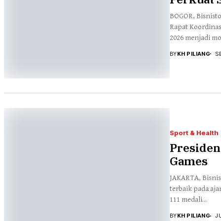
BOGOR, Bisnisto
Rapat Koordinas
2026 menjadi mo
BY
KH PILIANG
S
Sport & Health
Presiden
Games
JAKARTA, Bisnis
terbaik pada aj
111 medali...
BY
KH PILIANG
J