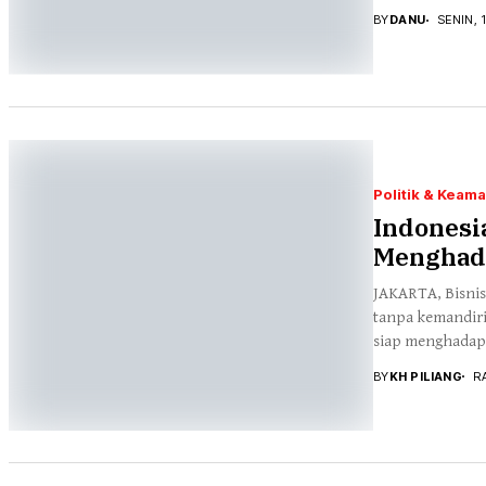
BY
DANU
SENIN, 1
Politik & Keam
Indonesi
Menghada
JAKARTA, Bisnis
tanpa kemandiri
siap menghadapi
BY
KH PILIANG
R