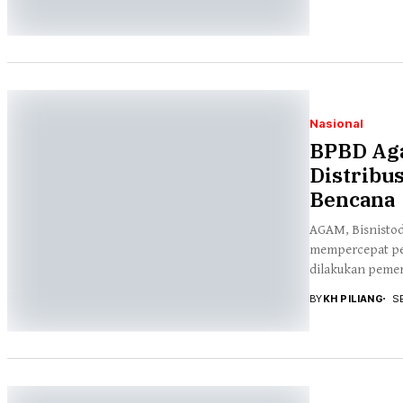
Nasional
BPBD Ag
Distribu
Bencana
AGAM, Bisnisto
mempercepat pen
dilakukan pemer
BY
KH PILIANG
S