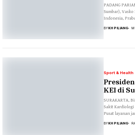
PADANG PARIAMA
Sumbar), Vasko 
Indonesia, Prabo
BY
KH PILIANG
M
Sport & Health
Presiden
KEI di S
SURAKARTA, Bis
Sakit Kardiologi
Pusat layanan ja
BY
KH PILIANG
R