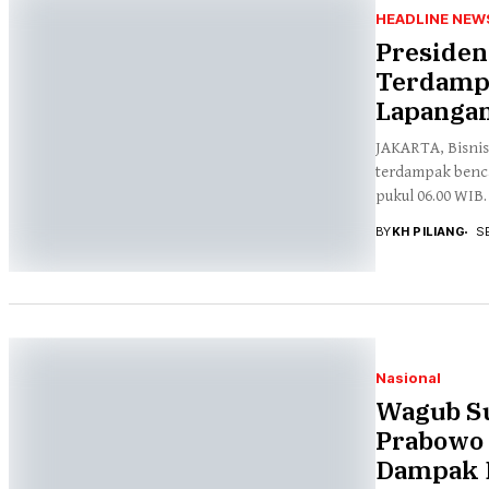
HEADLINE NEW
Presiden
Terdampa
Lapanga
JAKARTA, Bisnis
terdampak benca
pukul 06.00 WIB. 
BY
KH PILIANG
S
Nasional
Wagub Su
Prabowo 
Dampak 