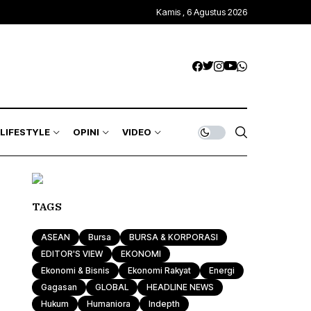
Kamis , 6 Agustus 2026
LIFESTYLE
OPINI
VIDEO
TAGS
ASEAN
Bursa
BURSA & KORPORASI
EDITOR'S VIEW
EKONOMI
Ekonomi & Bisnis
Ekonomi Rakyat
Energi
Gagasan
GLOBAL
HEADLINE NEWS
Hukum
Humaniora
Indepth