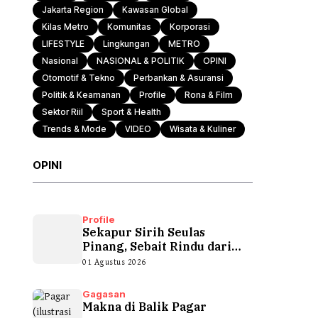
Jakarta Region
Kawasan Global
Kilas Metro
Komunitas
Korporasi
LIFESTYLE
Lingkungan
METRO
Nasional
NASIONAL & POLITIK
OPINI
Otomotif & Tekno
Perbankan & Asuransi
Politik & Keamanan
Profile
Rona & Film
Sektor Riil
Sport & Health
Trends & Mode
VIDEO
Wisata & Kuliner
OPINI
Profile
Sekapur Sirih Seulas
Pinang, Sebait Rindu dari
Tepian Teluk
01 Agustus 2026
Gagasan
Makna di Balik Pagar