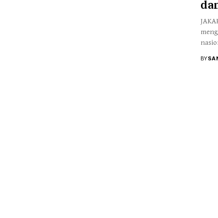
dan
Otomotif & Tekno
JAKAR
mengg
nasio
BY
SA