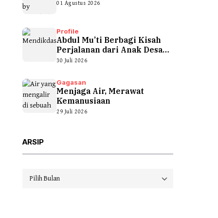
01 Agustus 2026
Profile
Abdul Mu’ti Berbagi Kisah
Perjalanan dari Anak Desa
hingga...
30 Juli 2026
Gagasan
Menjaga Air, Merawat
Kemanusiaan
29 Juli 2026
ARSIP
Arsip