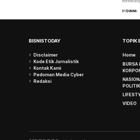
membangu
yang mam
BY
DINNI
BISNISTODAY
TOPIK 
Disclaimer
Home
Kode Etik Jurnalistik
BURSA 
Kontak Kami
KORPOR
Pedoman Media Cyber
NASION
Redaksi
POLITI
LIFEST
VIDEO