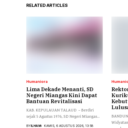
RELATED ARTICLES
Humaniora
Humanio
Lima Dekade Menanti, SD
Rekto
Negeri Miangas Kini Dapat
Kurik
Bantuan Revitalisasi
Kebut
Lulus
KAB. KEPULAUAN TALAUD – Berdiri
BANDUNG,
sejak 5 Agustus 1976, SD Negeri Miangas...
Widyata
BY
ILHAM
KAMIS, 6 AGUSTUS 2026, 13:58