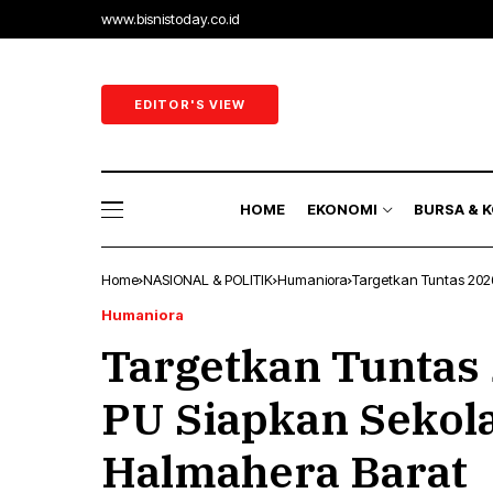
www.bisnistoday.co.id
Ekonomi & 
Ekonomi R
EDITOR'S VIEW
Sektor Riil
Perbankan 
HOME
EKONOMI
BURSA & 
Energi
Home
NASIONAL & POLITIK
Humaniora
Targetkan Tuntas 202
Ekonomi & B
Humaniora
Targetkan Tuntas
Ekonomi Ra
Sektor Riil
PU Siapkan Sekola
Perbankan 
Halmahera Barat
Energi