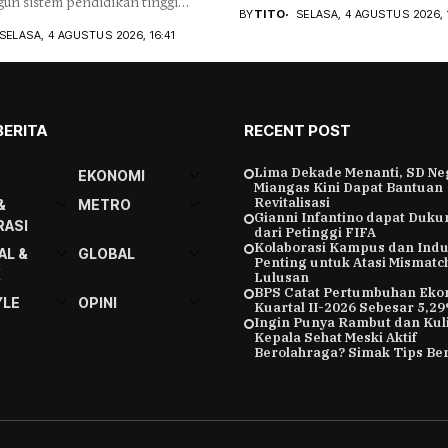
n sistem pendidikan tinggi
Inggris...
BY
TITO
SELASA, 4 AGUSTUS 2026, 
pu...
SELASA, 4 AGUSTUS 2026, 16:41
BERITA
RECENT POST
Lima Dekade Menanti, SD Ne
EKONOMI
Miangas Kini Dapat Bantuan
Revitalisasi
&
METRO
Gianni Infantino dapat Duk
ASI
dari Petinggi FIFA
Kolaborasi Kampus dan Indu
AL &
GLOBAL
Penting untuk Atasi Mismatc
K
Lulusan
BPS Catat Pertumbuhan Eko
YLE
OPINI
Kuartal II-2026 Sebesar 5,2
Ingin Punya Rambut dan Kuli
Kepala Sehat Meski Aktif
Berolahraga? Simak Tips Ber