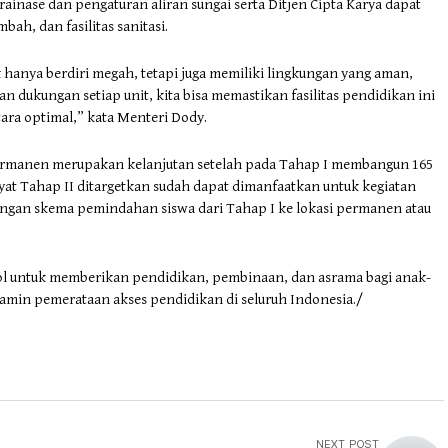
ainase dan pengaturan aliran sungai serta Ditjen Cipta Karya dapat
ah, dan fasilitas sanitasi.
k hanya berdiri megah, tetapi juga memiliki lingkungan yang aman,
n dukungan setiap unit, kita bisa memastikan fasilitas pendidikan ini
ra optimal,” kata Menteri Dody.
ermanen merupakan kelanjutan setelah pada Tahap I membangun 165
kyat Tahap II ditargetkan sudah dapat dimanfaatkan untuk kegiatan
dengan skema pemindahan siswa dari Tahap I ke lokasi permanen atau
ol untuk memberikan pendidikan, pembinaan, dan asrama bagi anak-
amin pemerataan akses pendidikan di seluruh Indonesia./
NEXT POST