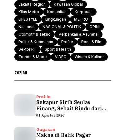
Jakarta Region
Kawasan Global
Kilas Metro
Komunitas
Korporasi
Otomotif & Tekno
LIFESTYLE
Lingkungan
METRO
Nasional
NASIONAL & POLITIK
OPINI
Otomotif & Tekno
Perbankan & Asuransi
Politik & Keamanan
Profile
Rona & Film
Sektor Riil
Sport & Health
Trends & Mode
VIDEO
Wisata & Kuliner
OPINI
Profile
Sekapur Sirih Seulas
Pinang, Sebait Rindu dari
Tepian Teluk
01 Agustus 2026
Gagasan
Makna di Balik Pagar