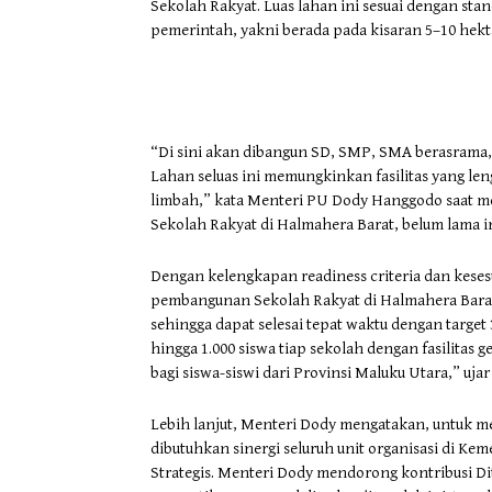
Sekolah Rakyat. Luas lahan ini sesuai dengan st
pemerintah, yakni berada pada kisaran 5–10 hekta
“Di sini akan dibangun SD, SMP, SMA berasrama,
Lahan seluas ini memungkinkan fasilitas yang len
limbah,” kata Menteri PU Dody Hanggodo saat me
Sekolah Rakyat di Halmahera Barat, belum lama in
Dengan kelengkapan readiness criteria dan kesesu
pembangunan Sekolah Rakyat di Halmahera Barat 
sehingga dapat selesai tepat waktu dengan targe
hingga 1.000 siswa tiap sekolah dengan fasilitas
bagi siswa-siswi dari Provinsi Maluku Utara,” uja
Lebih lanjut, Menteri Dody mengatakan, untuk
dibutuhkan sinergi seluruh unit organisasi di Ke
Strategis. Menteri Dody mendorong kontribusi D