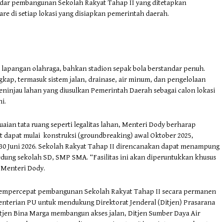
andar pembangunan Sekolah Rakyat Tahap II yang ditetapkan
re di setiap lokasi yang disiapkan pemerintah daerah.
 lapangan olahraga, bahkan stadion sepak bola berstandar penuh.
gkap, termasuk sistem jalan, drainase, air minum, dan pengelolaan
ninjau lahan yang diusulkan Pemerintah Daerah sebagai calon lokasi
i.
aian tata ruang seperti legalitas lahan, Menteri Dody berharap
dapat mulai konstruksi (groundbreaking) awal Oktober 2025,
t 30 Juni 2026. Sekolah Rakyat Tahap II direncanakan dapat menampung
 gedung sekolah SD, SMP SMA. “Fasilitas ini akan diperuntukkan khusus
r Menteri Dody.
 mempercepat pembangunan Sekolah Rakyat Tahap II secara permanen
menterian PU untuk mendukung Direktorat Jenderal (Ditjen) Prasarana
itjen Bina Marga membangun akses jalan, Ditjen Sumber Daya Air