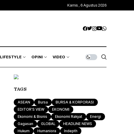
Kamis , 6 Agustus 2026
Kawasan Global
Trends & Mode
Gagasan
ASEAN
Rona & Film
Profile
Wisata & Kuliner
Indepth
Komunitas
LIFESTYLE
OPINI
VIDEO
Sport & Health
Otomotif & Tekno
Kawasan Global
Trends & Mode
Gagasan
TAGS
ASEAN
Rona & Film
Profile
ASEAN
Bursa
BURSA & KORPORASI
Wisata & Kuliner
Indepth
EDITOR'S VIEW
EKONOMI
Ekonomi & Bisnis
Ekonomi Rakyat
Energi
Komunitas
Gagasan
GLOBAL
HEADLINE NEWS
Hukum
Humaniora
Indepth
Sport & Health