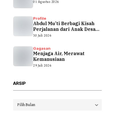
01 Agustus 2026
Profile
Abdul Mu’ti Berbagi Kisah
Perjalanan dari Anak Desa
hingga...
30 Juli 2026
Gagasan
Menjaga Air, Merawat
Kemanusiaan
29 Juli 2026
ARSIP
Arsip