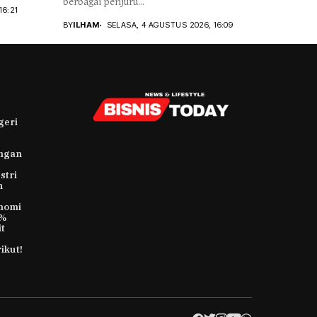
berbagai penjuru...
16:21
BY
ILHAM
SELASA, 4 AGUSTUS 2026, 16:09
geri
ungan
stri
h
nomi
9%
t
ikut!