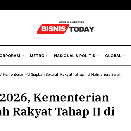
Bisnis
Bursa
Jakarta Region
Nasional
akyat
Korporasi
Kilas Metro
Politik & Keamanan
Hukum
& Asuransi
Humaniora
KORPORASI
METRO
NASIONAL & POLITIK
GLOBAL
Lingkungan
6, Kementerian PU Siapkan Sekolah Rakyat Tahap II di Halmahera Barat
isnis
Bursa
Jakarta Region
Nasional
 2026, Kementerian
kyat
Korporasi
Kilas Metro
Politik & Keamanan
Hukum
h Rakyat Tahap II di
& Asuransi
Humaniora
Lingkungan