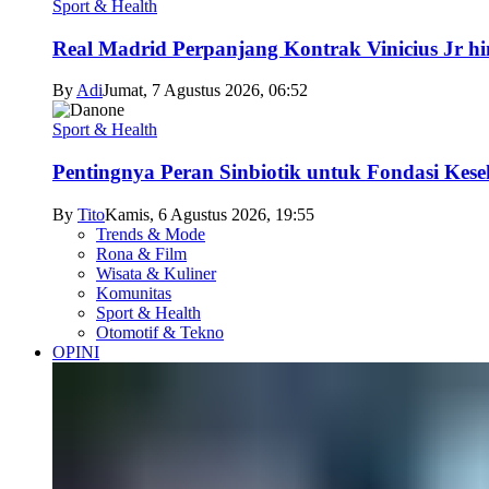
Sport & Health
Real Madrid Perpanjang Kontrak Vinicius Jr h
By
Adi
Jumat, 7 Agustus 2026, 06:52
Sport & Health
Pentingnya Peran Sinbiotik untuk Fondasi Kese
By
Tito
Kamis, 6 Agustus 2026, 19:55
Trends & Mode
Rona & Film
Wisata & Kuliner
Komunitas
Sport & Health
Otomotif & Tekno
OPINI