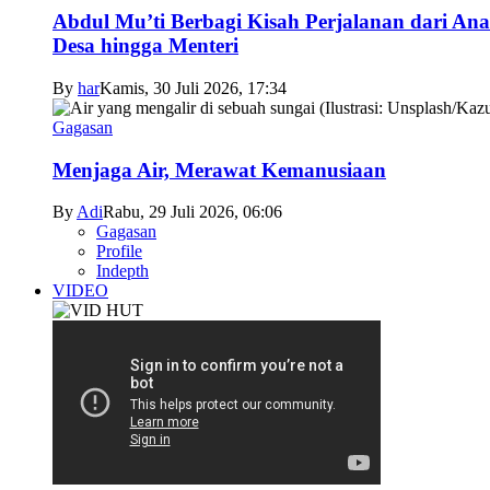
Abdul Mu’ti Berbagi Kisah Perjalanan dari An
Desa hingga Menteri
By
har
Kamis, 30 Juli 2026, 17:34
Gagasan
Menjaga Air, Merawat Kemanusiaan
By
Adi
Rabu, 29 Juli 2026, 06:06
Gagasan
Profile
Indepth
VIDEO