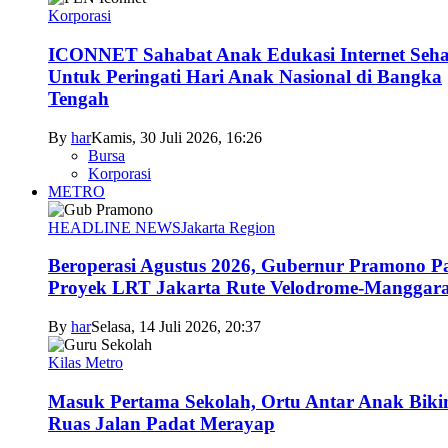
Korporasi
ICONNET Sahabat Anak Edukasi Internet Seha
Untuk Peringati Hari Anak Nasional di Bangka
Tengah
By
har
Kamis, 30 Juli 2026, 16:26
Bursa
Korporasi
METRO
HEADLINE NEWS
Jakarta Region
Beroperasi Agustus 2026, Gubernur Pramono P
Proyek LRT Jakarta Rute Velodrome-Manggara
By
har
Selasa, 14 Juli 2026, 20:37
Kilas Metro
Masuk Pertama Sekolah, Ortu Antar Anak Biki
Ruas Jalan Padat Merayap