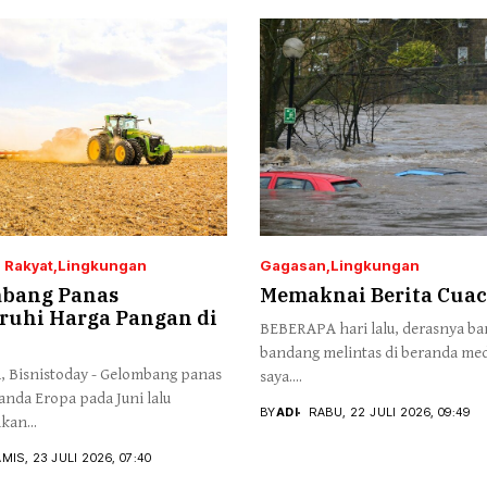
 Rakyat
Lingkungan
Gagasan
Lingkungan
bang Panas
Memaknai Berita Cua
ruhi Harga Pangan di
BEBERAPA hari lalu, derasnya ba
bandang melintas di beranda medi
 Bisnistoday - Gelombang panas
saya....
anda Eropa pada Juni lalu
BY
ADI
RABU, 22 JULI 2026, 09:49
kan...
MIS, 23 JULI 2026, 07:40