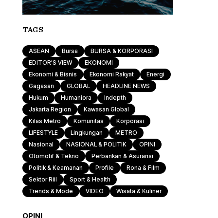
TAGS
ASEAN
Bursa
BURSA & KORPORASI
EDITOR'S VIEW
EKONOMI
Ekonomi & Bisnis
Ekonomi Rakyat
Energi
Gagasan
GLOBAL
HEADLINE NEWS
Hukum
Humaniora
Indepth
Jakarta Region
Kawasan Global
Kilas Metro
Komunitas
Korporasi
LIFESTYLE
Lingkungan
METRO
Nasional
NASIONAL & POLITIK
OPINI
Otomotif & Tekno
Perbankan & Asuransi
Politik & Keamanan
Profile
Rona & Film
Sektor Riil
Sport & Health
Trends & Mode
VIDEO
Wisata & Kuliner
OPINI