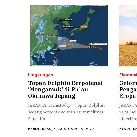
Lingkungan
Ekonomi
Topan Dolphin Berpotensi
Gelom
‘Mengamuk’ di Pulau
Penga
Okinawa Jepang
Eropa
JAKARTA, Bisnistoday – Topan Dolphin
JAKARTA,
sedang bergerak ke arah barat melintasi
yang mel
Samudra...
diperkira
BY
ADI
RABU, 5 AGUSTUS 2026, 07:22
BY
ADI
KA