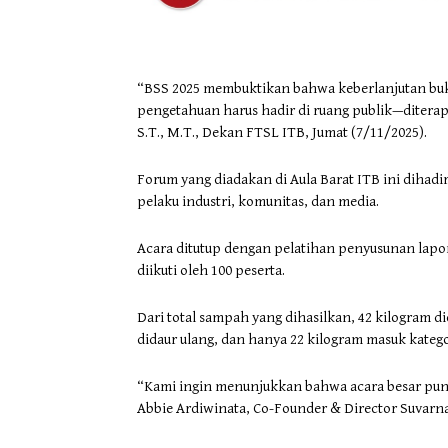
“BSS 2025 membuktikan bahwa keberlanjutan bukan
pengetahuan harus hadir di ruang publik—diterapk
S.T., M.T., Dekan FTSL ITB, Jumat (7/11/2025).
Forum yang diadakan di Aula Barat ITB ini dihadiri
pelaku industri, komunitas, dan media.
Acara ditutup dengan pelatihan penyusunan lapora
diikuti oleh 100 peserta.
Dari total sampah yang dihasilkan, 42 kilogram d
didaur ulang, dan hanya 22 kilogram masuk kategor
“Kami ingin menunjukkan bahwa acara besar pun 
Abbie Ardiwinata, Co-Founder & Director Suvarna 