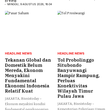
BY
TITO
MINGGU, 9 AGUSTUS 2026, 18:04
HEADLINE NEWS
HEADLINE NEWS
Tekanan Global dan
Tol Probolinggo
Domestik Belum
Situbondo
Mereda, Ekonom
Banyuwangi
Menyakini
Hampir Rampung,
Fundamental
Perluas
Ekonomi Indonesia
Konektivitas
Relatif Kuat
Wilayah Timur
Pulau Jawa
JAKARTA, Bisnistoday –
JAKARTA, Bisnistoday –
Ekonom meyakini kondisi
Kementerian Pekerjaan Umum
fundamental perekonomian