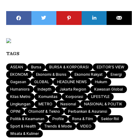
TAGS
ASEAN
Bursa
BURSA & KORPORASI
EDITOR'S VIEW
EKONOMI
Ekonomi & Bisnis
Ekonomi Rakyat
Energi
Gagasan
GLOBAL
HEADLINE NEWS
Hukum
Humaniora
Indepth
Jakarta Region
Kawasan Global
Kilas Metro
Komunitas
Korporasi
LIFESTYLE
Lingkungan
METRO
Nasional
NASIONAL & POLITIK
OPINI
Otomotif & Tekno
Perbankan & Asuransi
Politik & Keamanan
Profile
Rona & Film
Sektor Riil
Sport & Health
Trends & Mode
VIDEO
Wisata & Kuliner