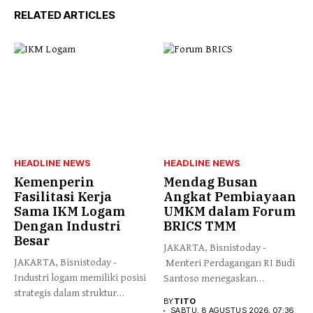
RELATED ARTICLES
HEADLINE NEWS
HEADLINE NEWS
Kemenperin
Mendag Busan
Fasilitasi Kerja
Angkat Pembiayaan
Sama IKM Logam
UMKM dalam Forum
Dengan Industri
BRICS TMM
Besar
JAKARTA, Bisnistoday -
JAKARTA, Bisnistoday -
Menteri Perdagangan RI Budi
Industri logam memiliki posisi
Santoso menegaskan
strategis dalam struktur
pentingnya sistem
BY
TITO
manufaktur nasional...
perdagangan...
SABTU, 8 AGUSTUS 2026, 07:36