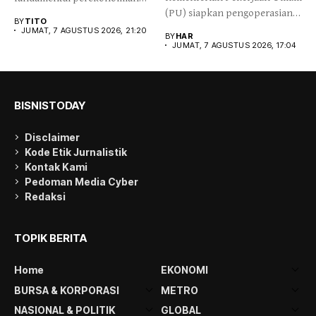
(PU) siapkan pengoperasian
Indonesia relative kuat,
BY
TITO
Jalan Tol Probolinggo-
ditengah...
JUMAT, 7 AGUSTUS 2026, 21:20
BY
HAR
Situbondo-Banyuwangi...
JUMAT, 7 AGUSTUS 2026, 17:04
BISNISTODAY
Disclaimer
Kode Etik Jurnalistik
Kontak Kami
Pedoman Media Cyber
Redaksi
TOPIK BERITA
Home
EKONOMI
BURSA & KORPORASI
METRO
NASIONAL & POLITIK
GLOBAL