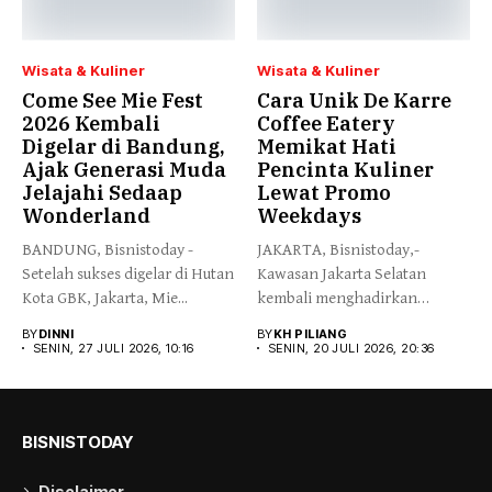
Wisata & Kuliner
Wisata & Kuliner
Come See Mie Fest
Cara Unik De Karre
2026 Kembali
Coffee Eatery
Digelar di Bandung,
Memikat Hati
Ajak Generasi Muda
Pencinta Kuliner
Jelajahi Sedaap
Lewat Promo
Wonderland
Weekdays
BANDUNG, Bisnistoday -
JAKARTA, Bisnistoday,- ​
Setelah sukses digelar di Hutan
Kawasan Jakarta Selatan
Kota GBK, Jakarta, Mie...
kembali menghadirkan
destinasi kuliner baru yang
BY
DINNI
BY
KH PILIANG
siap...
SENIN, 27 JULI 2026, 10:16
SENIN, 20 JULI 2026, 20:36
BISNISTODAY
Disclaimer