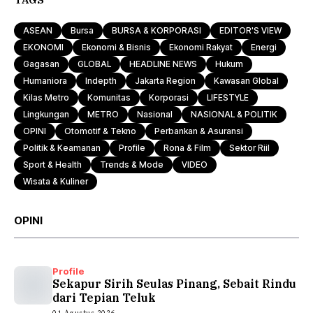
ASEAN
Bursa
BURSA & KORPORASI
EDITOR'S VIEW
EKONOMI
Ekonomi & Bisnis
Ekonomi Rakyat
Energi
Gagasan
GLOBAL
HEADLINE NEWS
Hukum
Humaniora
Indepth
Jakarta Region
Kawasan Global
Kilas Metro
Komunitas
Korporasi
LIFESTYLE
Lingkungan
METRO
Nasional
NASIONAL & POLITIK
OPINI
Otomotif & Tekno
Perbankan & Asuransi
Politik & Keamanan
Profile
Rona & Film
Sektor Riil
Sport & Health
Trends & Mode
VIDEO
Wisata & Kuliner
OPINI
Profile
Sekapur Sirih Seulas Pinang, Sebait Rindu
dari Tepian Teluk