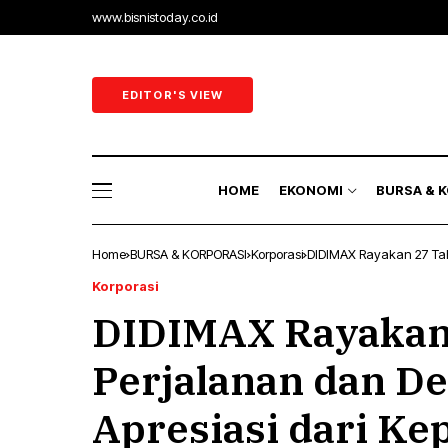
www.bisnistoday.co.id
Ekonomi & B
Ekonomi Ra
EDITOR'S VIEW
Sektor Riil
Perbankan 
HOME
EKONOMI
BURSA & 
Energi
Home
BURSA & KORPORASI
Korporasi
DIDIMAX Rayakan 27 Tahu
Ekonomi & B
Korporasi
DIDIMAX Rayakan
Ekonomi Ra
Sektor Riil
Perjalanan dan De
Perbankan 
Apresiasi dari Ke
Energi