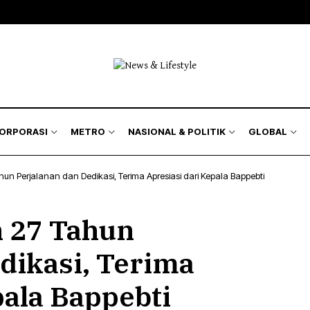
isnis
Bursa
Jakarta Region
Nasional
kyat
Korporasi
Kilas Metro
Politik & Keamanan
Hukum
& Asuransi
Humaniora
KORPORASI
METRO
NASIONAL & POLITIK
GLOBAL
Lingkungan
n Perjalanan dan Dedikasi, Terima Apresiasi dari Kepala Bappebti
isnis
Bursa
Jakarta Region
Nasional
 27 Tahun
kyat
Korporasi
Kilas Metro
Politik & Keamanan
Hukum
dikasi, Terima
& Asuransi
Humaniora
pala Bappebti
Lingkungan