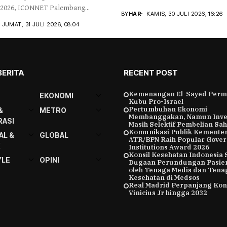
 2026, ICONNET Palembang...
BY
HAR
KAMIS, 30 JULI 2026, 16:26
JUMAT, 31 JULI 2026, 08:04
BERITA
RECENT POST
Kemenangan El-Sayed Perm
EKONOMI
Kubu Pro-Israel
Pertumbuhan Ekonomi
&
METRO
Membanggakan, Namun Inve
ASI
Masih Selektif Pembelian Sa
Komunikasi Publik Kemente
AL &
GLOBAL
ATR/BPN Raih Popular Gove
K
Institutions Award 2026
Konsil Kesehatan Indonesia 
YLE
OPINI
Dugaan Perundungan Pasie
oleh Tenaga Medis dan Tena
Kesehatan di Medsos
Real Madrid Perpanjang Kon
Vinicius Jr hingga 2032