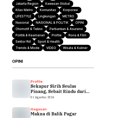
Jakarta Region
Kawasan Global
Kilas Metro
Komunitas
Korporasi
Otomotif & Tekno
LIFESTYLE
Lingkungan
METRO
Nasional
NASIONAL & POLITIK
OPINI
Otomotif & Tekno
Perbankan & Asuransi
Politik & Keamanan
Profile
Rona & Film
Sektor Riil
Sport & Health
Trends & Mode
VIDEO
Wisata & Kuliner
OPINI
Profile
Sekapur Sirih Seulas
Pinang, Sebait Rindu dari
Tepian Teluk
01 Agustus 2026
Gagasan
Makna di Balik Pagar