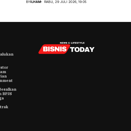
BY
ILHAM
RABU, 29 JULI 2026, 19:05
alukan
stor
ham
rian
rnment
Sesalkan
n BPJS
ga
trak