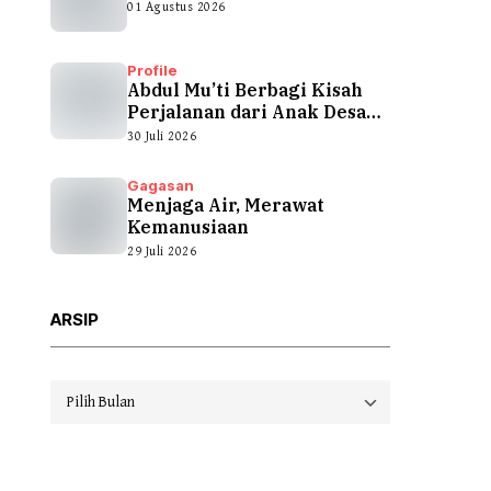
01 Agustus 2026
Profile
Abdul Mu’ti Berbagi Kisah
Perjalanan dari Anak Desa
hingga...
30 Juli 2026
Gagasan
Menjaga Air, Merawat
Kemanusiaan
29 Juli 2026
ARSIP
Arsip