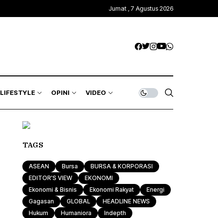
Jumat , 7 Agustus 2026
Kawasan Global
Trends & Mode
Gagasan
ASEAN
Rona & Film
Profile
Wisata & Kuliner
Indepth
Komunitas
LIFESTYLE
OPINI
VIDEO
Sport & Health
Otomotif & Tekno
Kawasan Global
Trends & Mode
Gagasan
TAGS
ASEAN
Rona & Film
Profile
ASEAN
Bursa
BURSA & KORPORASI
Wisata & Kuliner
Indepth
EDITOR'S VIEW
EKONOMI
Ekonomi & Bisnis
Ekonomi Rakyat
Energi
Komunitas
Gagasan
GLOBAL
HEADLINE NEWS
Hukum
Humaniora
Indepth
Sport & Health