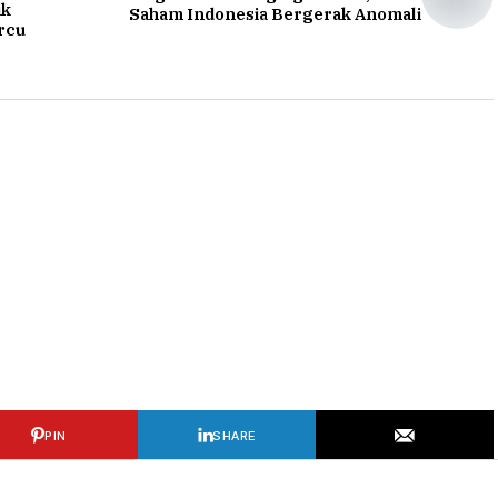
ik
Saham Indonesia Bergerak Anomali
rcu
PIN
SHARE