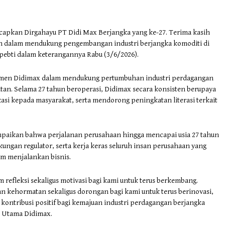
capkan Dirgahayu PT Didi Max Berjangka yang ke-27. Terima kasih
ahun dalam mendukung pengembangan industri berjangka komoditi di
ppebti dalam keterangannya Rabu (3/6/2026).
itmen Didimax dalam mendukung pertumbuhan industri perdagangan
utan. Selama 27 tahun beroperasi, Didimax secara konsisten berupaya
si kepada masyarakat, serta mendorong peningkatan literasi terkait
paikan bahwa perjalanan perusahaan hingga mencapai usia 27 tahun
kungan regulator, serta kerja keras seluruh insan perusahaan yang
am menjalankan bisnis.
efleksi sekaligus motivasi bagi kami untuk terus berkembang.
n kehormatan sekaligus dorongan bagi kami untuk terus berinovasi,
ontribusi positif bagi kemajuan industri perdagangan berjangka
is Utama Didimax.