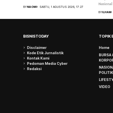
Nasional
BY
NAOMI
SABTU, 1 AGUSTUS 2026, 17:27
BY
ILHAM
BISNISTODAY
TOPIK 
Disclaimer
Home
Kode Etik Jurnalistik
BURSA 
Kontak Kami
KORPOR
Pedoman Media Cyber
NASION
Redaksi
POLITI
LIFEST
VIDEO